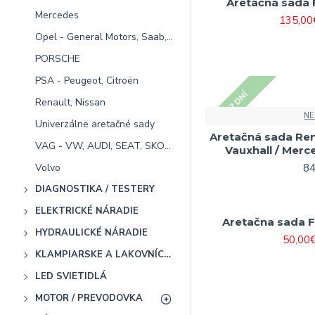
Aretačná sada
Mercedes
135,00
Opel - General Motors, Saab, Chevrolet
PORSCHE
PSA - Peugeot, Citroën
5 - 7 DNÍ
Renault, Nissan
NE
Univerzálne aretačné sady
Aretačná sada Rena
VAG - VW, AUDI, SEAT, SKODA
Vauxhall / Merce
Volvo
84
DIAGNOSTIKA / TESTERY
ELEKTRICKÉ NÁRADIE
Aretačna sada FI
HYDRAULICKÉ NÁRADIE
50,00
KLAMPIARSKE A LAKOVNÍCKE NÁRADIE
LED SVIETIDLÁ
MOTOR / PREVODOVKA