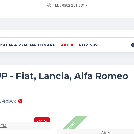
TEL.: 0902 161 584
MÁCIA A VÝMENA TOVARU
AKCIA
NOVINKY
P - Fiat, Lancia, Alfa Romeo
 výrobok
0
-32 %
5 - 7 DNÍ
ASTA
ASTA