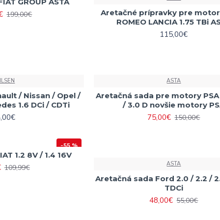
 FIAT GROUP ASTA
Aretačné prípravky pre moto
€
199,00€
ROMEO LANCIA 1.75 TBi A
115,00€
ILSEN
ASTA
ult / Nissan / Opel /
Aretačná sada pre motory PSA 2
des 1.6 DCi / CDTi
/ 3.0 D novšie motory P
,00€
75,00€
150,00€
-55 %
AT 1.2 8V / 1.4 16V
ASTA
€
109,99€
Aretačná sada Ford 2.0 / 2.2 / 2
TDCi
48,00€
55,00€