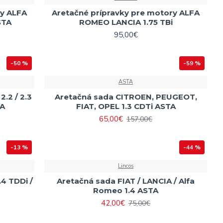
ry ALFA
Aretačné prípravky pre motory ALFA
STA
ROMEO LANCIA 1.75 TBi
95,00€
-50 %
-59 %
ASTA
.2 / 2.3
Aretačná sada CITROEN, PEUGEOT,
SA
FIAT, OPEL 1.3 CDTi ASTA
65,00€
157,00€
-13 %
-44 %
Lincos
.4 TDDi /
Aretačná sada FIAT / LANCIA / Alfa
Romeo 1.4 ASTA
42,00€
75,00€