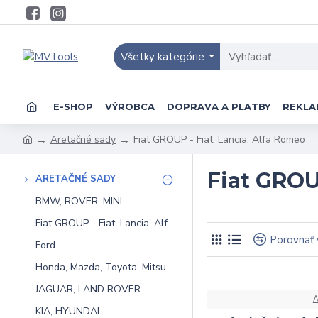
Všetky kategórie
E-SHOP
VÝROBCA
DOPRAVA A PLATBY
REKLA
Aretačné sady
Fiat GROUP - Fiat, Lancia, Alfa Romeo
Fiat GROU
ARETAČNÉ SADY
BMW, ROVER, MINI
Fiat GROUP - Fiat, Lancia, Alfa Romeo
Porovnať
Ford
Honda, Mazda, Toyota, Mitsubishi, Nissan, Subaru
JAGUAR, LAND ROVER
KIA, HYUNDAI