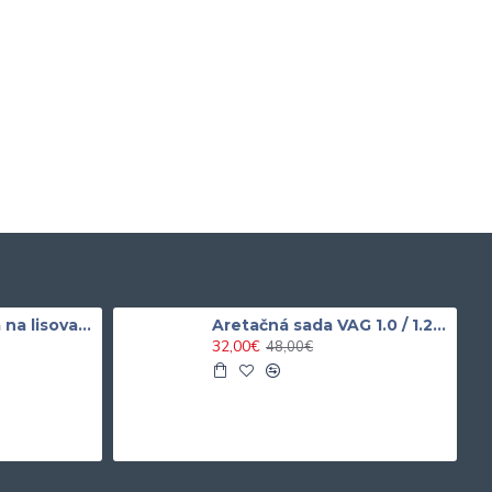
Univerzálna sada na lisovanie silentblokov / ložísk
Aretačná sada VAG 1.0 / 1.2 / 1.4 TSI / TFSi VAG
32,00€
48,00€