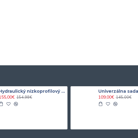
Hydraulický nízkoprofilový zdvihák 3 tonový BJC
155,00€
109,00€
154,98€
145,00€