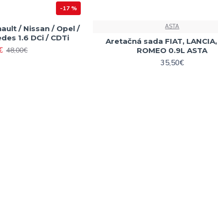
-17 %
ASTA
ult / Nissan / Opel /
des 1.6 DCi / CDTi
Aretačná sada FIAT, LANCIA
€
48,00€
ROMEO 0.9L ASTA
35,50€