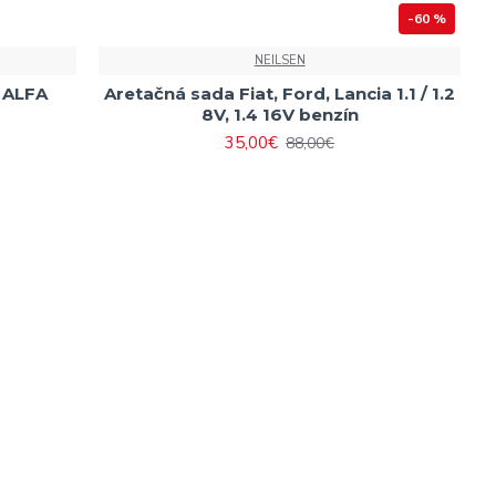
-60 %
NEILSEN
, ALFA
Aretačná sada Fiat, Ford, Lancia 1.1 / 1.2
8V, 1.4 16V benzín
35,00€
88,00€