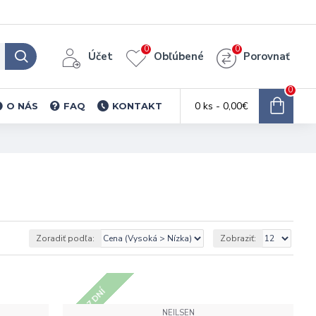
0
0
Účet
Obľúbené
Porovnať
0
0 ks - 0,00€
O NÁS
FAQ
KONTAKT
Zoradiť podľa:
Zobraziť:
5 - 7 DNÍ
NEILSEN