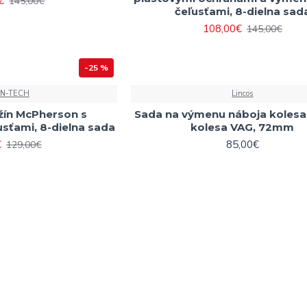
€
145,00€
čeľusťami, 8-dielna sad
108,00€
145,00€
-25 %
ON-TECH
Lincos
žín McPherson s
Sada na výmenu náboja kolesa 
sťami, 8-dielna sada
kolesa VAG, 72mm
€
85,00€
129,00€