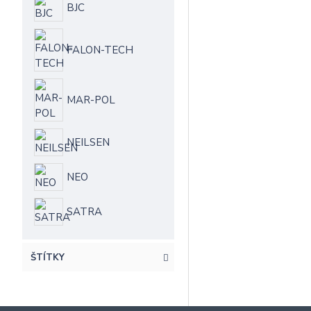
BJC
FALON-TECH
MAR-POL
NEILSEN
NEO
SATRA
ŠTÍTKY