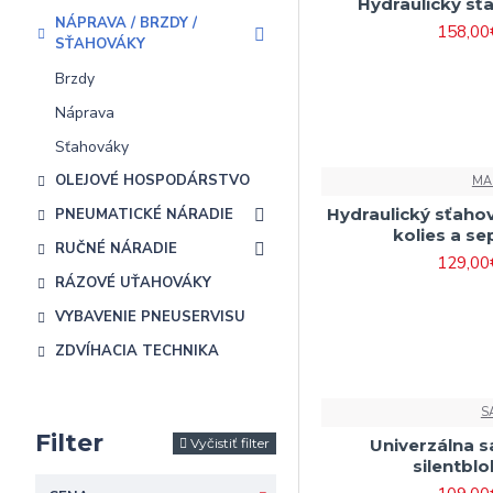
Hydraulický sť
NÁPRAVA / BRZDY /
158,00
SŤAHOVÁKY
Brzdy
Náprava
Sťahováky
OLEJOVÉ HOSPODÁRSTVO
MA
Hydraulický sťaho
PNEUMATICKÉ NÁRADIE
kolies a se
RUČNÉ NÁRADIE
129,00
RÁZOVÉ UŤAHOVÁKY
VYBAVENIE PNEUSERVISU
ZDVÍHACIA TECHNIKA
S
Filter
Vyčistiť filter
Univerzálna s
silentblo