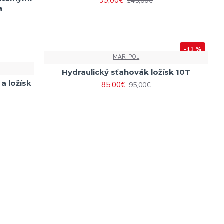
99,00€
145,00€
a
-11 %
MAR-POL
Hydraulický sťahovák ložísk 10T
a ložísk
85,00€
95,00€