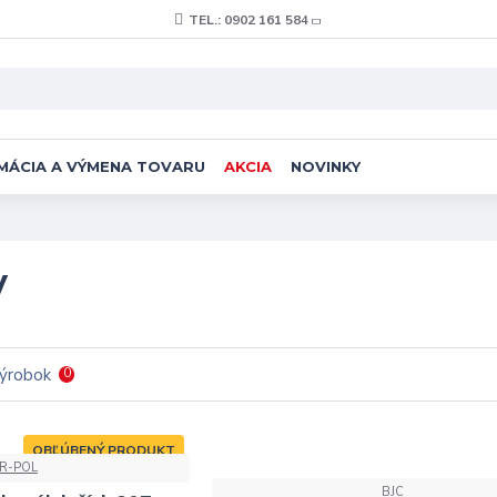
TEL.: 0902 161 584
MÁCIA A VÝMENA TOVARU
AKCIA
NOVINKY
y
výrobok
0
OBĽÚBENÝ PRODUKT
R-POL
-10 %
BJC