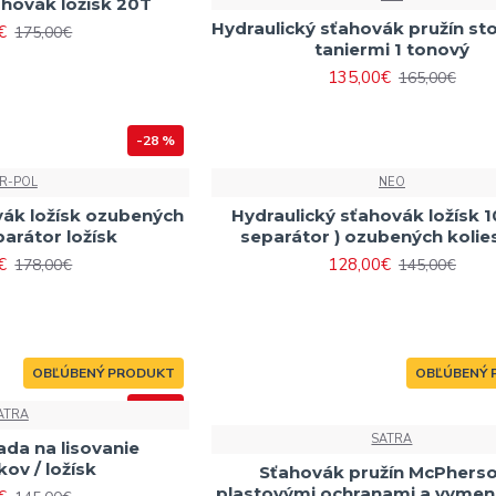
ahovák ložísk 20T
Hydraulický sťahovák pružín st
€
175,00€
taniermi 1 tonový
135,00€
165,00€
-28 %
R-POL
NEO
vák ložísk ozubených
Hydraulický sťahovák ložísk 1
parátor ložísk
separátor ) ozubených koli
€
128,00€
178,00€
145,00€
OBĽÚBENÝ PRODUKT
OBĽÚBENÝ 
-25 %
ATRA
SATRA
ada na lisovanie
kov / ložísk
Sťahovák pružín McPherso
plastovými ochranami a vymen