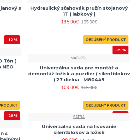
ojanový s
Hydraulický sťahovák pružín stojanový
1T ( labkový )
135,00€
165,00€
-12 %
OBĽÚBENÝ PRODUKT
-25 %
MAR-POL
0 Tón (
es NEO
Univerzálna sada pre montáž a
demontáž ložísk a puzdier ( silentblokov
) 27 dielna - M80445
109,00€
145,00€
PRODUKT
OBĽÚBENÝ PRODUKT
-26 %
-32 %
SATRA
Univerzálna sada na lisovanie
silentblokov a ložísk
n s
iteľnými