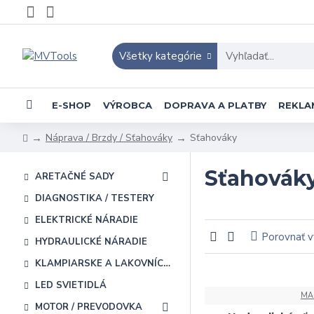
Všetky kategórie
E-SHOP
VÝROBCA
DOPRAVA A PLATBY
REKLA
Náprava / Brzdy / Sťahováky
Sťahováky
Sťahovák
ARETAČNÉ SADY
DIAGNOSTIKA / TESTERY
ELEKTRICKÉ NÁRADIE
Porovnať 
HYDRAULICKÉ NÁRADIE
KLAMPIARSKE A LAKOVNÍCKE NÁRADIE
LED SVIETIDLÁ
MA
MOTOR / PREVODOVKA