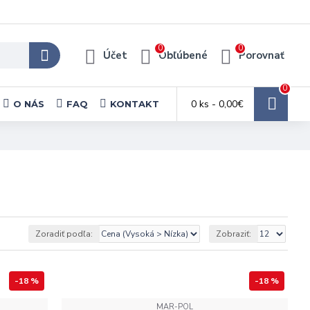
0
0
Účet
Obľúbené
Porovnať
0
0 ks - 0,00€
O NÁS
FAQ
KONTAKT
Zoradiť podľa:
Zobraziť:
-18 %
-18 %
MAR-POL