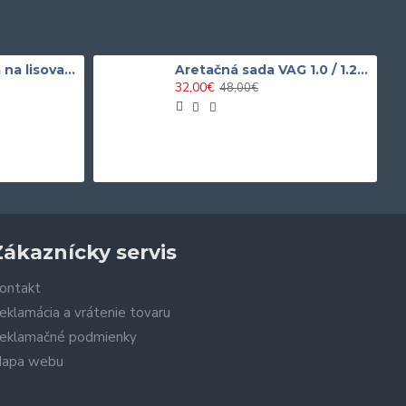
Univerzálna sada na lisovanie silentblokov / ložísk
Aretačná sada VAG 1.0 / 1.2 / 1.4 TSI / TFSi VAG
32,00€
48,00€
Zákaznícky servis
ontakt
eklamácia a vrátenie tovaru
eklamačné podmienky
apa webu