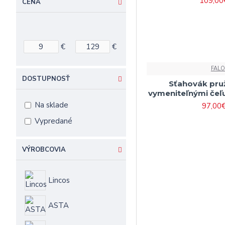
109,00
CENA
€
€
FAL
DOSTUPNOSŤ
Sťahovák pru
vymeniteľnými čeľu
Na sklade
97,00
Vypredané
VÝROBCOVIA
Lincos
ASTA