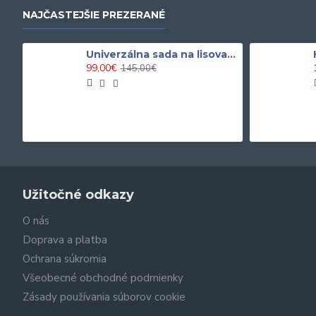
NAJČASTEJŠIE PREZERANÉ
Univerzálna sada na lisovanie silentblokov a ložísk
99,00€
145,00€
Užitočné odkazy
O nás
Doprava a platba
Ochrana súkromia
Všeobecné obchodné podmienky
Zásady používania súborov cookie