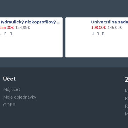
Hydraulický nízkoprofilový zdvihák 3 tonový BJC
155,00€
109,00€
154,98€
145,00€
Účet
Môj účet
K
Moje objednávky
R
GDPR
R
M