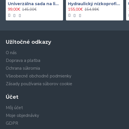
Univerzálna sada na lisovanie silentblokov a ložísk
Hydraulický nízkoprofilový zdvihák 3 tonový BJC
99,00€
155,00€
145,00€
154,98€
Užitočné odkazy
O nás
Doprava a platba
Ochrana súkromia
Všeobecné obchodné podmienky
Zásady používania súborov cookie
Účet
Môj účet
Moje objednávky
GDPR