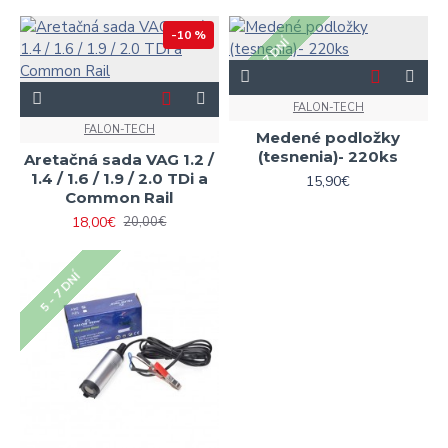
-10 %
5 - 7 DNÍ
FALON-TECH
FALON-TECH
Medené podložky
(tesnenia)- 220ks
Aretačná sada VAG 1.2 /
1.4 / 1.6 / 1.9 / 2.0 TDi a
15,90€
Common Rail
18,00€
20,00€
5 - 7 DNÍ