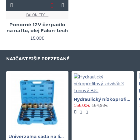
FALON-TECH
Ponorné 12V čerpadlo
na naftu, olej Falon-tech
15,00€
NAJČASTEJŠIE PREZERANÉ
Hydraulický nízkoprofilový zdvihák 3 tonový BJC
155,00€
154,98€
Univerzálna sada na lisovanie silentblokov a ložísk