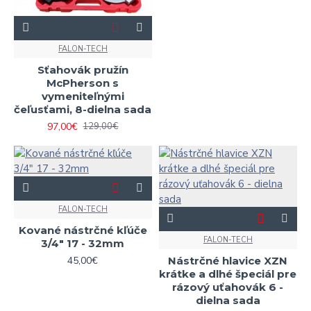
FALON-TECH
Sťahovák pružín
McPherson s
vymeniteľnými
čeľusťami, 8-dielna sada
97,00€
129,00€
FALON-TECH
Kované nástrčné kľúče
FALON-TECH
3/4" 17 - 32mm
45,00€
Nástrčné hlavice XZN
krátke a dlhé špeciál pre
rázový uťahovák 6 -
dielna sada