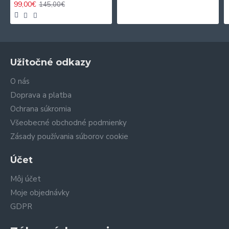
99,00€
145,00€
Užitočné odkazy
O nás
Doprava a platba
Ochrana súkromia
Všeobecné obchodné podmienky
Zásady používania súborov cookie
Účet
Môj účet
Moje objednávky
GDPR