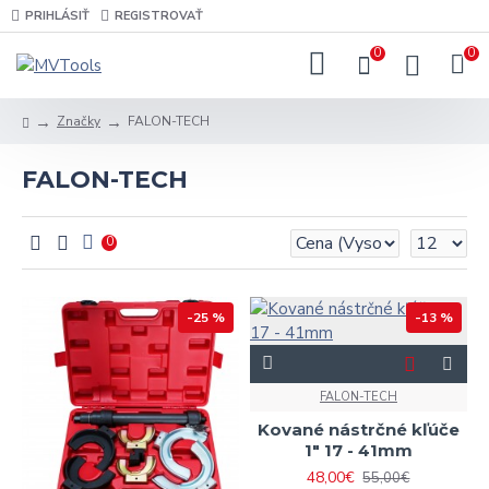
PRIHLÁSIŤ
REGISTROVAŤ
0
0
Značky
FALON-TECH
FALON-TECH
0
-25 %
-13 %
FALON-TECH
Kované nástrčné kľúče
1" 17 - 41mm
48,00€
55,00€