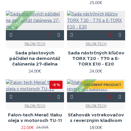
25,00€
5 - 7 DNÍ
FALON-TECH
FALON-TECH
Sada plastových
Sada nástrčných kľúčov
páčidiel na demontáž
TORX T20 - T70 a E-
čalúnenia 27-dielna
TORX E10 - E20
24,00€
24,00€
-8 %
OBĽÚBENÝ PRODUKT
5 - 7 DNÍ
FALON-TECH
FALON-TECH
Falon-tech Merač tlaku
Sťahovák vstrekovačov
oleja v motoroch TU-11
s reverzným kladivom
22,00€
18,00€
24,00€