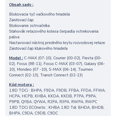
Obsah sady :
Blokovacia tyč vačkového hriadeľa
Zaisťovací čap
Blokovanie zotrvačníka
Sťahovák reťazového kolesa čerpadla vstrekovania
paliva
Nastavovací nástroj predného krytu rozvodovej reťaze
Zaisťovací čap kľukového hriadeľa
Model :
C-MAX (07-10), Courier (00-02), Fiesta (00-
02), Focus (98-11), Focus C-MAX (03-07), Galaxy (06-
10), Mondeo (07 -10), S-MAX (06-14), Tourneo
Connect (02-13), Transit Connect (02-13)
Kód motora :
1.8D TDCi : BHPA, F9DA, F9DB, FFBA, FFDA, FFWA,
HCPA, HCPB, KHBA, KKDA, KKDB, P7PA, P9PA,
P9PB, QYBA, QYWA, R2PA, R3PA, RWPA, RWPC
1.8D TDCi ECOnetic : KHBA 1.8D Tdi: BHDA, BHDB,
BHPA, C9DA, C9DB, C9DC