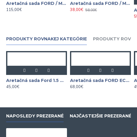
Aretačná sada FORD / MAZDA ASTA
Aretačná sada FORD / MAZDA 1.8 D / TD / TDCI
115,00€
38,00€
58,00€
5
PRODUKTY ROVNAKEJ KATEGÓRIE
PRODUKTY ROVNA
Aretačná sada Ford 1.5 Durate
Aretačná sada FORD ECOBOOST 1.0L
45,00€
68,00€
4
NAPOSLEDY PREZERANÉ
NAJČASTEJŠIE PREZERANÉ