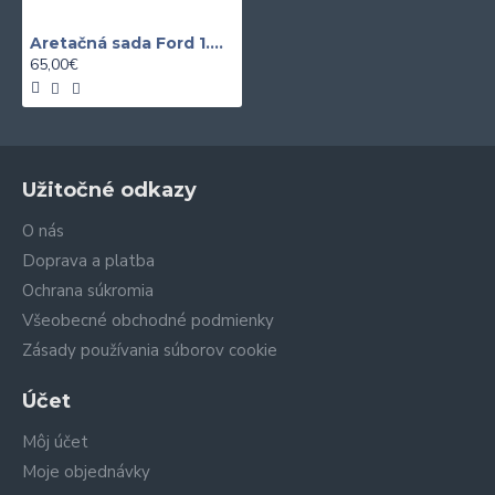
Aretačná sada Ford 1.8 D / TD / TDDI / TDCI
65,00€
Užitočné odkazy
O nás
Doprava a platba
Ochrana súkromia
Všeobecné obchodné podmienky
Zásady používania súborov cookie
Účet
Môj účet
Moje objednávky