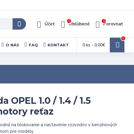
0
0
Účet
Obľúbené
Porovnať
0
0 ks - 0,00€
O NÁS
FAQ
KONTAKT
 OPEL 1.0 / 1.4 / 1.5
otory reťaz
odná na blokovanie a nastavenie rozvodov v benzínových
onom pre modely