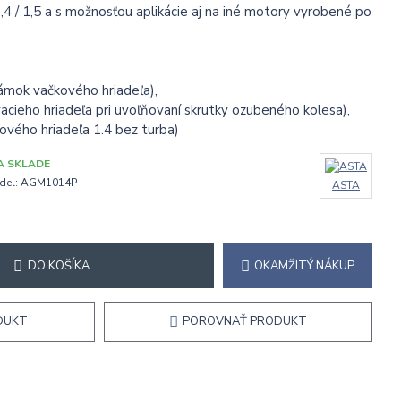
,4 / 1,5 a s možnosťou aplikácie aj na iné motory vyrobené po
ámok vačkového hriadeľa),
ieho hriadeľa pri uvoľňovaní skrutky ozubeného kolesa),
vého hriadeľa 1.4 bez turba)
A SKLADE
del:
AGM1014P
ASTA
DO KOŠÍKA
OKAMŽITÝ NÁKUP
DUKT
POROVNAŤ PRODUKT