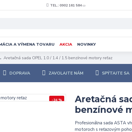
TEL.: 0902 161 584
MÁCIA A VÝMENA TOVARU
AKCIA
NOVINKY
Aretačná sada OPEL 1.0 / 1.4 / 1.5 benzínové motory reťaz
DOPRAVA
ZAVOLAJTE NÁM
SPÝTAJTE SA
Aretačná sada
-34 %
benzínové m
Profesionálna sada ASTA vh
motoroch s reťazovým poh