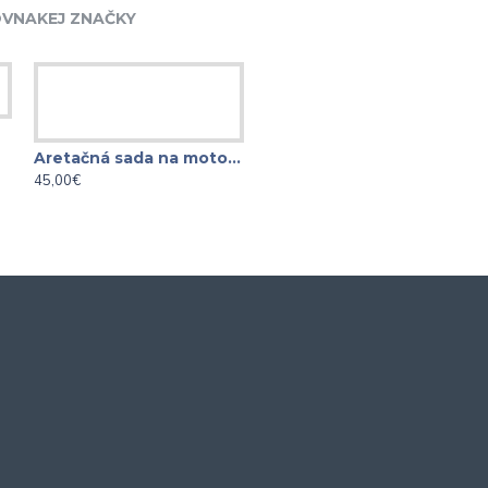
VNAKEJ ZNAČKY
L
Aretačná sada na motory AUDI 2.5 RS3, Q3, TT
Aretačná sada na motory AUDI VW 2.9 3.0 TFSI EA839
45,00€
85,00€