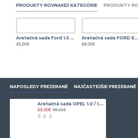
PRODUKTY ROVNAKEJ KATEGÓRIE
PRODUKTY RO
Aretačná sada Ford 1.5 Durate
Aretačná sada FORD ECOBOOST 1.0
45,00€
68,00€
NAPOSLEDY PREZERANÉ
NAJČASTEJŠIE PREZERANÉ
Aretačná sada OPEL 1.0 / 1.4 / 1.5 benzínové motory reťaz
65,00€
98,00€