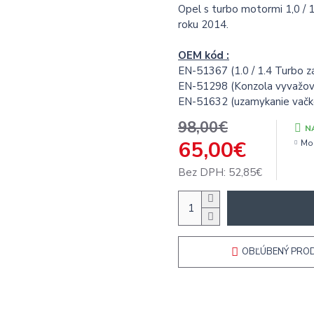
Opel s turbo motormi 1,0 / 1
roku 2014.
OEM kód :
EN-51367 (1.0 / 1.4 Turbo z
EN-51298 (Konzola vyvažovac
EN-51632 (uzamykanie vačko
98,00€
N
65,00€
Mo
Bez DPH: 52,85€
OBĽÚBENÝ PRO