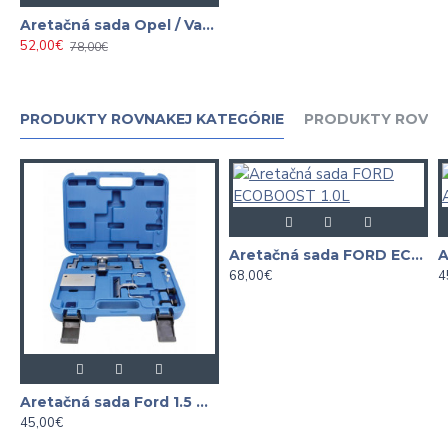
Aretačná sada Opel / Vauxhall 2.0 CDTi
52,00€
78,00€
PRODUKTY ROVNAKEJ KATEGÓRIE
PRODUKTY ROVNA
Aretačná sada FORD ECOBOOST 1.0L
68,00€
4
Aretačná sada Ford 1.5 Durate
45,00€