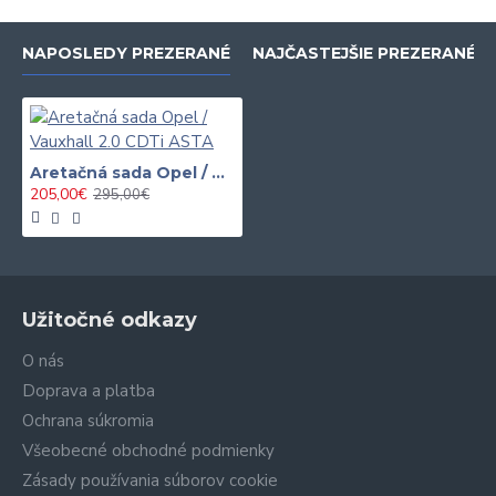
NAPOSLEDY PREZERANÉ
NAJČASTEJŠIE PREZERANÉ
Aretačná sada Opel / Vauxhall 2.0 CDTi ASTA
205,00€
295,00€
Užitočné odkazy
O nás
Doprava a platba
Ochrana súkromia
Všeobecné obchodné podmienky
Zásady používania súborov cookie