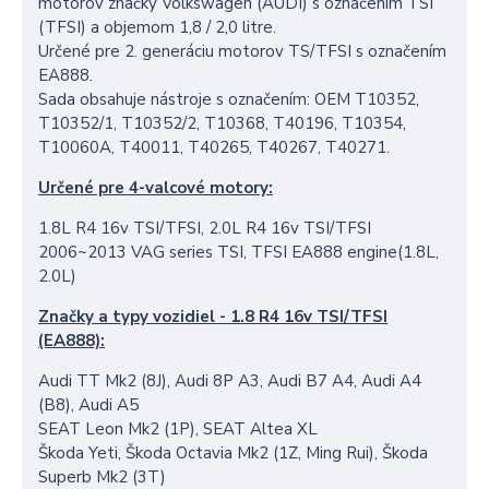
motorov značky Volkswagen (AUDI) s označením TSI
(TFSI) a objemom 1,8 / 2,0 litre.
Určené pre 2. generáciu motorov TS/TFSI s označením
EA888.
Sada obsahuje nástroje s označením: OEM T10352,
T10352/1, T10352/2, T10368, T40196, T10354,
T10060A, T40011, T40265, T40267, T40271.
Určené pre 4-valcové motory:
1.8L R4 16v TSI/TFSI, 2.0L R4 16v TSI/TFSI
2006~2013 VAG series TSI, TFSI EA888 engine(1.8L,
2.0L)
Značky a typy vozidiel - 1.8 R4 16v TSI/TFSI
(EA888):
Audi TT Mk2 (8J), Audi 8P A3, Audi B7 A4, Audi A4
(B8), Audi A5
SEAT Leon Mk2 (1P), SEAT Altea XL
Škoda Yeti, Škoda Octavia Mk2 (1Z, Ming Rui), Škoda
Superb Mk2 (3T)