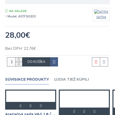
NA SKLADE
Model:
ASTFSI1820
SATRA
28,00€
Bez DPH: 22,76€
DO KOŠÍKA
SÚVISIACE PRODUKTY
ĽUDIA TIEŽ KÚPILI
Aretačná sada VAG 1,8 / 2,0 TSi / TFSI VAG