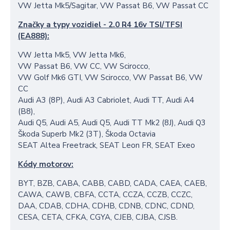
VW Jetta Mk5/Sagitar, VW Passat B6, VW Passat CC
Značky a typy vozidiel - 2.0 R4 16v TSI/TFSI
(EA888):
VW Jetta Mk5, VW Jetta Mk6,
VW Passat B6, VW CC, VW Scirocco,
VW Golf Mk6 GTI, VW Scirocco, VW Passat B6, VW
CC
Audi A3 (8P), Audi A3 Cabriolet, Audi TT, Audi A4
(B8),
Audi Q5, Audi A5, Audi Q5, Audi TT Mk2 (8J), Audi Q3
Škoda Superb Mk2 (3T), Škoda Octavia
SEAT Altea Freetrack, SEAT Leon FR, SEAT Exeo
Kódy motorov:
BYT, BZB, CABA, CABB, CABD, CADA, CAEA, CAEB,
CAWA, CAWB, CBFA, CCTA, CCZA, CCZB, CCZC,
DAA, CDAB, CDHA, CDHB, CDNB, CDNC, CDND,
CESA, CETA, CFKA, CGYA, CJEB, CJBA, CJSB.