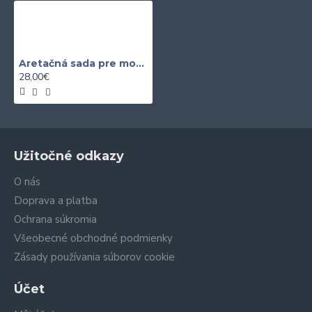
Aretačná sada pre motory 1.8 / 2.0 TFSi VAG SATRA
28,00€
Užitočné odkazy
O nás
Doprava a platba
Ochrana súkromia
Všeobecné obchodné podmienky
Zásady používania súborov cookie
Účet