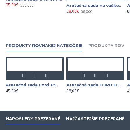
25,00€
Aretačná sada na vačkový hriadeľ VW AUDI SEAT SKODA 2.0 FSI
120,00€
28,00€
5
38,00€
PRODUKTY ROVNAKEJ KATEGÓRIE
PRODUKTY ROVNA
Aretačná sada Ford 1.5 Durate
Aretačná sada FORD ECOBOOST 1.0L
45,00€
68,00€
4
NAPOSLEDY PREZERANÉ
NAJČASTEJŠIE PREZERANÉ