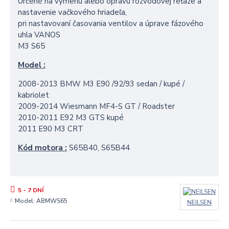
Určené na výmenu alebo opravu rozvodovej reťaze a
nastavenie vačkového hriadeľa,
pri nastavovaní časovania ventilov a úprave fázového
uhla VANOS
M3 S65
Model :
2008-2013 BMW M3 E90 /
92/93
sedan / kupé /
kabriolet
2009-2014 Wiesmann MF4-S GT / Roadster
2010-2011 E92 M3 GTS kupé
2011 E90 M3 CRT
Kód motora :
S65B40, S65B44
5 - 7 DNÍ
Model:
ABMWS65
NEILSEN