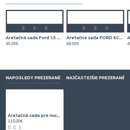
Aretačná sada Ford 1.5 Durate
Aretačná sada FORD ECOBOOST 1.0L
45,00€
68,00€
4
NAPOSLEDY PREZERANÉ
NAJČASTEJŠIE PREZERANÉ
Aretačná sada pre motory BMW M3 S65, S65B40 a S65B44
115,00€