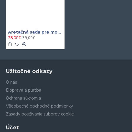
Aretačná sada pre motory FIAT, ALFA ROMEO, LANCIA 1.2 16V, 1.4 16V, T-JETV SATRA
28,00€
39,00€
Užitočné odkazy
O nás
Doprava a platba
Ochrana súkromia
Všeobecné obchodné podmienky
Zásady používania súborov cookie
Účet