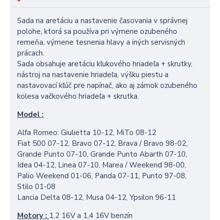
Sada na aretáciu a nastavenie časovania v správnej
polohe, ktorá sa používa pri výmene ozubeného
remeňa, výmene tesnenia hlavy a iných servisných
prácach.
Sada obsahuje aretáciu kľukového hriadeľa + skrutky,
nástroj na nastavenie hriadeľa, výšku piestu a
nastavovací kľúč pre napínač, ako aj zámok ozubeného
kolesa vačkového hriadeľa + skrutka.
Model :
Alfa Romeo: Giulietta 10-12, MiTo 08-12
Fiat 500 07-12, Bravo 07-12, Brava / Bravo 98-02,
Grande Punto 07-10, Grande Punto Abarth 07-10,
Idea 04-12, Linea 07-10, Marea / Weekend 98-00,
Palio Weekend 01-06, Panda 07-11, Punto 97-08,
Stilo 01-08
Lancia Delta 08-12, Musa 04-12, Ypsilon 96-11
Motory :
1,2 16V a 1,4 16V benzín