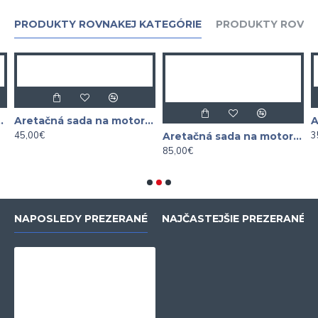
PRODUKTY ROVNAKEJ KATEGÓRIE
PRODUKTY ROVNA
Aretačná sada na motory AUDI 2.5 RS3, Q3, TT
45,00€
35
Aretačná sada na motory AUDI VW 2.9 3.0 TFSI EA839
85,00€
NAPOSLEDY PREZERANÉ
NAJČASTEJŠIE PREZERANÉ