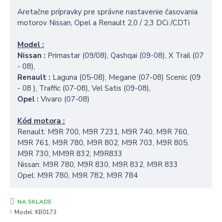
Aretačne prípravky pre správne nastavenie časovania
motorov Nissan, Opel a Renault 2,0 / 2,3 DCi /CDTi
Model :
Nissan :
Primastar (09/08), Qashqai (09-08), X Trail (07
- 08),
Renault :
Laguna (05-08), Megane (07-08) Scenic (09
- 08 ), Traffic (07-08), Vel Satis (09-08),
Opel :
Vivaro (07-08)
Kód motora :
Renault:
M9R 700, M9R 7231, M9R 740, M9R 760,
M9R 761, M9R 780, M9R 802, M9R 703, M9R 805,
M9R 730, MM9R 832, M9R833
Nissan:
M9R 780, M9R 830, M9R 832, M9R 833
Opel:
M9R 780, M9R 782, M9R 784
NA SKLADE
Model:
KB0173