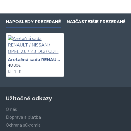
NAPOSLEDY PREZERANÉ
NAJČASTEJŠIE PREZERANÉ
Aretačná sada RENAULT / NISSAN / OPEL 2.0 / 2.3 DCi / CDTi
48,00€
Užitočné odkazy
O nás
Doprava a platba
Ochrana súkromia