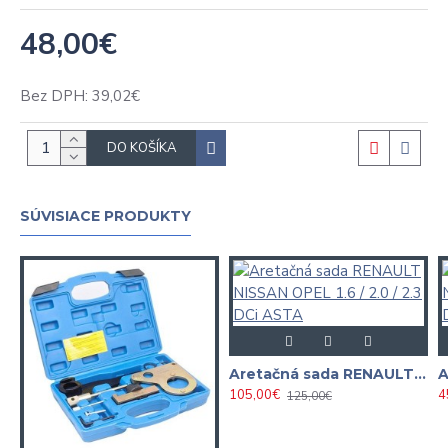
48,00€
Bez DPH: 39,02€
DO KOŠÍKA
SÚVISIACE PRODUKTY
Aretačná sada RENAULT NISSAN OPEL 1.6 / 2.0 / 2.3 DCi ASTA
105,00€
4
125,00€