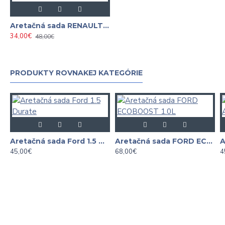
Aretačná sada RENAULT NISSAN OPEL 2.0 / 2.3 DCi / CDTi
34,00€
48,00€
PRODUKTY ROVNAKEJ KATEGÓRIE
Aretačná sada Ford 1.5 Durate
Aretačná sada FORD ECOBOOST 1.0L
45,00€
68,00€
4