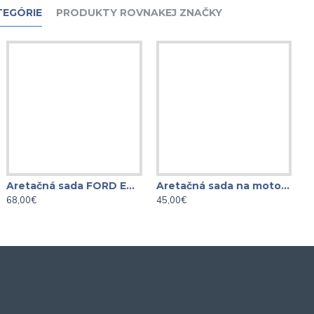
TEGÓRIE
PRODUKTY ROVNAKEJ ZNAČKY
Aretačná sada FORD ECOBOOST 1.0L
Aretačná sada na motory AUDI 2.5 RS3, Q3, TT
68,00€
45,00€
8