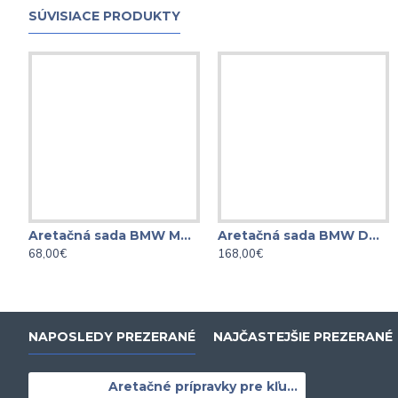
SÚVISIACE PRODUKTY
Aretačná sada BMW M42 / M43 / M44 / M50 / M52 / M54 / M56 NEILSEN
Aretačná sada BMW DOUBLE VANOS M52, M54, M56
68,00€
168,00€
NAPOSLEDY PREZERANÉ
NAJČASTEJŠIE PREZERANÉ
Aretačné prípravky pre kľukový hriadeľ motorov BMW M52 / M54 / M56