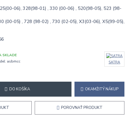
325(00-06), 328(98-01) , 330 (00-06) , 520(98-05), 523 (98-
30 (00-05) , 728 (98-02) , 730 (02-05), X3(03-06), X5(99-05),
56
A SKLADE
del:
asbmcc
SATRA
DO KOŠÍKA
OKAMŽITÝ NÁKUP
DUKT
POROVNAŤ PRODUKT