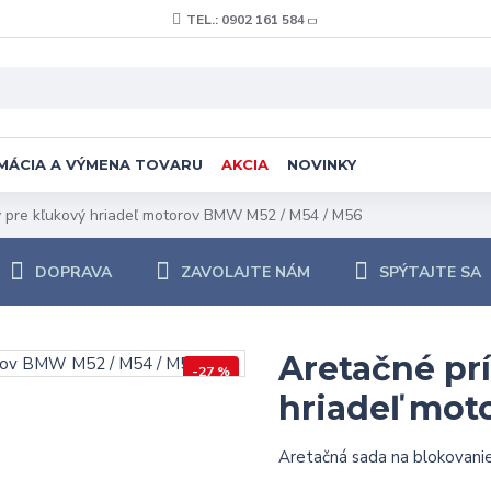
TEL.: 0902 161 584
MÁCIA A VÝMENA TOVARU
AKCIA
NOVINKY
y pre kľukový hriadeľ motorov BMW M52 / M54 / M56
DOPRAVA
ZAVOLAJTE NÁM
SPÝTAJTE SA
Aretačné pr
-27 %
hriadeľ mot
Aretačná sada na blokovanie