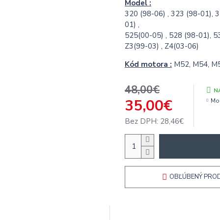
Model :
320 (98-06) , 323 (98-01), 
01) ,
525(00-05) , 528 (98-01), 5
Z3(99-03) , Z4(03-06)
Kód motora :
M52, M54, M
48,00€
N
35,00€
Mo
Bez DPH: 28,46€
OBĽÚBENÝ PRO