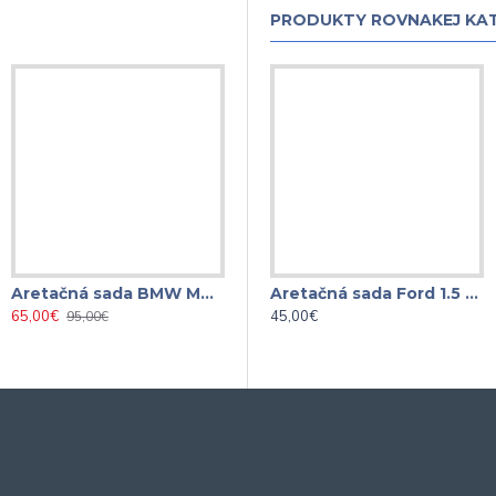
PRODUKTY ROVNAKEJ KA
Aretačná sada BMW M42 M44 M50 M52TU M54 M56
Aretačná sada BMW DOUBLE VANOS M52TU, M54, M56
Aretačná sada Ford 1.5 Durate
65,00€
99,00€
45,00€
95,00€
135,00€