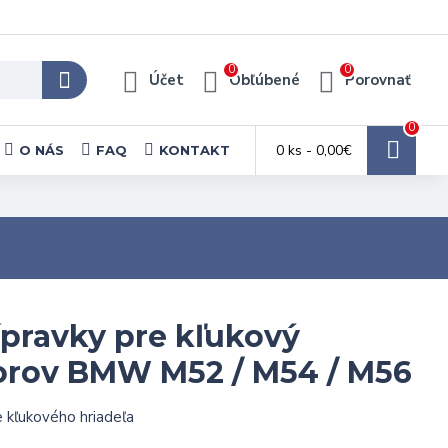
0
0
Účet
Obľúbené
Porovnať
0
0 ks - 0,00€
O NÁS
FAQ
KONTAKT
ípravky pre kľukový
orov BMW M52 / M54 / M56
 kľukového hriadeľa