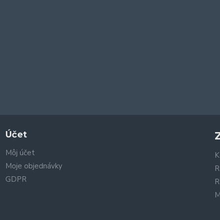
Účet
Môj účet
K
Moje objednávky
R
GDPR
R
M