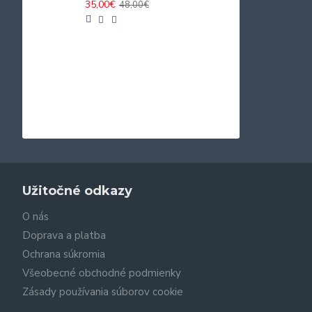
35,00€
48,00€
Užitočné odkazy
O nás
Doprava a platba
Ochrana súkromia
Všeobecné obchodné podmienky
Zásady používania súborov cookie