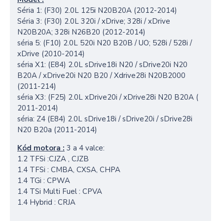
Séria 1: (F30) 2.0L 125i N20B20A (2012-2014)
Séria 3: (F30) 2.0L 320i / xDrive;
328i / xDrive
N20B20A;
328i N26B20 (2012-2014)
séria 5: (F10) 2.0L 520i N20 B20B / UO;
528i / 528i /
xDrive (2010-2014)
séria X1: (E84) 2.0L sDrive18i N20 / sDrive20i N20
B20A / xDrive20i N20 B20 / Xdrive28i N20B2000
(2011-214)
séria X3: (F25) 2.0L xDrive20i / xDrive28i N20 B20A (
2011-2014)
séria: Z4 (E84) 2.0L sDrive18i / sDrive20i / sDrive28i
N20 B20a (2011-2014)
Kód motora :
3 a 4 valce:
1.2 TFSi :CJZA , CJZB
1.4 TFSi : CMBA, CXSA, CHPA
1.4 TGi : CPWA
1.4 TSi Multi Fuel : CPVA
1.4 Hybrid : CRJA