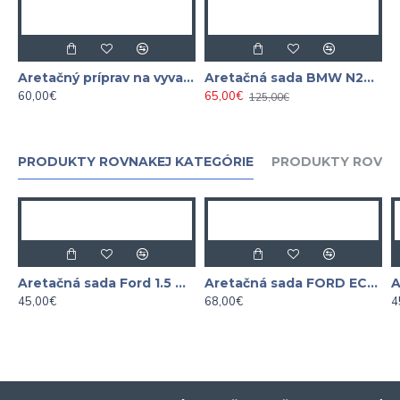
Aretačný príprav na vyvažovací hriadeľ a olejové čerpadla BMW N20 a N26
Aretačná sada BMW N20 / N26 a TSi, TFSi, TGi, Hybrid
60,00€
65,00€
125,00€
PRODUKTY ROVNAKEJ KATEGÓRIE
PRODUKTY ROVNA
Aretačná sada Ford 1.5 Durate
Aretačná sada FORD ECOBOOST 1.0L
45,00€
68,00€
4