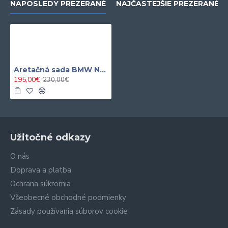
NAPOSLEDY PREZERANÉ
NAJČASTEJŠIE PREZERANÉ
Aretačná sada BMW N20 / N26 a TSi, TFSi, TGi, Hybrid ASTA
195,00€
230,00€
Užitočné odkazy
O nás
Doprava a platba
Ochrana súkromia
Všeobecné obchodné podmienky
Zásady používania súborov cookie