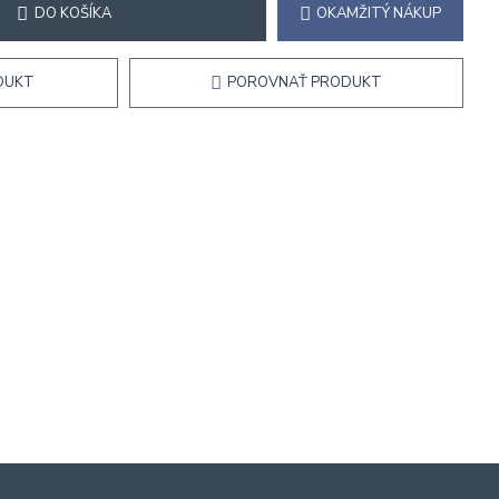
DO KOŠÍKA
OKAMŽITÝ NÁKUP
DUKT
POROVNAŤ PRODUKT
Aretačná sada VAG 1.0 / 1.2 / 1.4 / 1.6 TSi
35,00€
Aretačné prípravky na blokovanie vyvažovacieho hriadeľa Jaguar, Land Rover JLR 2.0L Diesel
65,00€