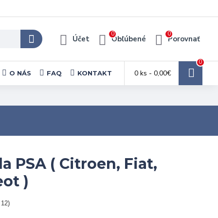
0
0
Účet
Obľúbené
Porovnať
0
0 ks - 0,00€
O NÁS
FAQ
KONTAKT
a PSA ( Citroen, Fiat,
ot )
 12)