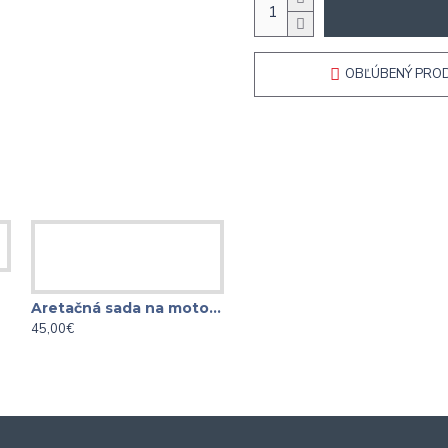
OBĽÚBENÝ PRO
L
Aretačná sada na motory AUDI 2.5 RS3, Q3, TT
Aretačná sada na motory AUDI VW 2.9 3.0 TFSI EA839
45,00€
85,00€