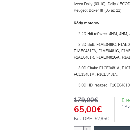
Iveco Daily (03-10), Daily / ECO
Peugeot Boxer III (06 až 12)
Kódy motorov :
2.2D Hdi reťazec: 4HM, 4HM
2.3D Belt: F1AE048IC, F1A
F1AE0481FA, F1AE0481G, F1A
F1AE0481R, F1AE0481GA, F1A
3.0D Chain: F1CE0481A, F1
FCE13481M, F1CE3481N.
3
.0D HDi reťazec: F1CE048
179,00€
N
65,00€
Mo
Bez DPH: 52,85€