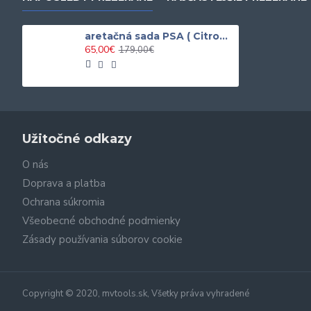
aretačná sada PSA ( Citroen, Fiat, Iveco, Peugeot )
65,00€
179,00€
Užitočné odkazy
O nás
Doprava a platba
Ochrana súkromia
Všeobecné obchodné podmienky
Zásady používania súborov cookie
Copyright © 2020, mvtools.sk, Všetky práva vyhradené