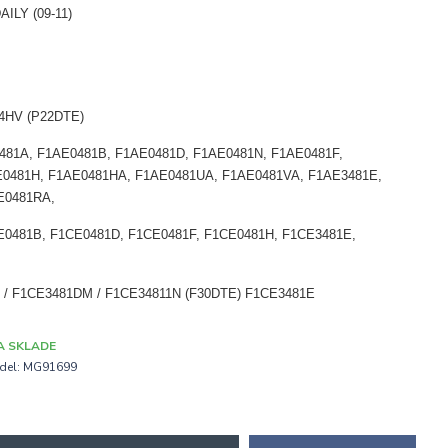
DAILY (09-11)
, 4HV (P22DTE)
E0481A, F1AE0481B, F1AE0481D, F1AE0481N, F1AE0481F,
E0481H, F1AE0481HA, F1AE0481UA, F1AE0481VA, F1AE3481E,
E0481RA,
CE0481B, F1CE0481D, F1CE0481F, F1CE0481H, F1CE3481E,
1D / F1CE3481DM / F1CE34811N (F30DTE) F1CE3481E
A SKLADE
del:
MG91699