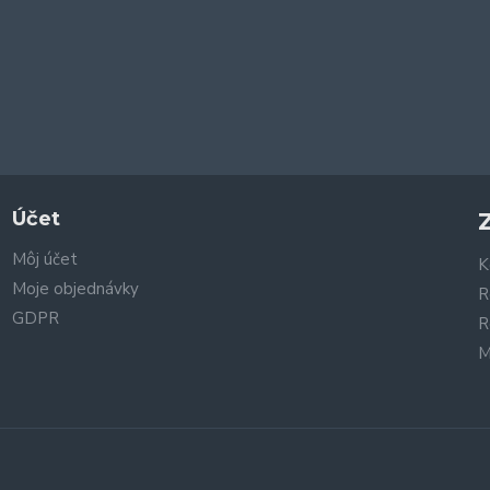
Účet
Môj účet
K
Moje objednávky
R
GDPR
R
M