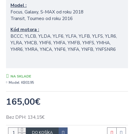
Model :
Focus, Galaxy, S-MAX od roku 2018
Transit, Tourneo od roku 2016
Kód motora :
BCCC, YLCB, YLDA, YLF6, YLFA, YLFB, YLFS, YLR6,
YLRA, YMCB, YMF6, YMFA, YMFB, YMFS, YMHA,
YMR6, YMRA, YNCA, YNF6, YNFA, YNFB, YNFSNR6
NA SKLADE
Model:
KB0195
165,00€
Bez DPH: 134,15€
DO KOŠÍKA