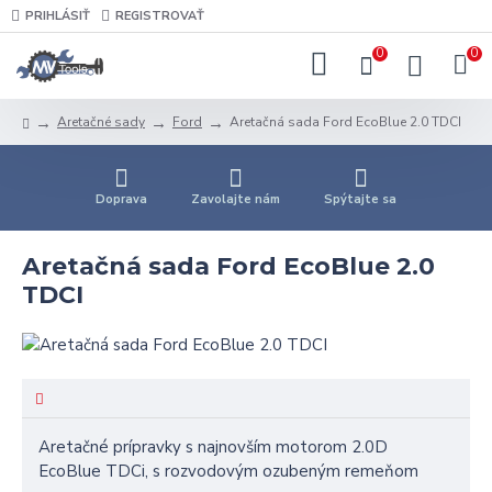
PRIHLÁSIŤ
REGISTROVAŤ
0
0
Aretačné sady
Ford
Aretačná sada Ford EcoBlue 2.0 TDCI
Doprava
Zavolajte nám
Spýtajte sa
Aretačná sada Ford EcoBlue 2.0
TDCI
Aretačné prípravky s najnovším motorom 2.0D
EcoBlue TDCi, s rozvodovým ozubeným remeňom