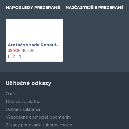
NAPOSLEDY PREZERANÉ
NAJČASTEJŠIE PREZERANÉ
Aretačná sada Renault / Nissan / Opel / Vauxhall / Mercedes 1.6 DCi / CDTi
39,90€
48,00€
Užitočné odkazy
O nás
Doprava a platba
Ochrana súkromia
Všeobecné obchodné podmienky
Zásady používania súborov cookie