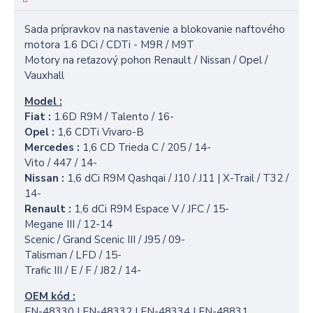
Sada prípravkov na nastavenie a blokovanie naftového
motora 1.6 DCi / CDTi - M9R / M9T
Motory na reťazový pohon Renault / Nissan / Opel /
Vauxhall
Model :
Fiat :
1.6D R9M / Talento / 16-
Opel :
1,6 CDTi Vivaro-B
Mercedes :
1,6 CD Trieda C / 205 / 14-
Vito / 447 / 14-
Nissan :
1,6 dCi R9M Qashqai / J10 / J11 ​​| X-Trail / T32 /
14-
Renault :
1,6 dCi R9M Espace V / JFC / 15-
Megane III / 12-14
Scenic / Grand Scenic III / J95 / 09-
Talisman / LFD / 15-
Trafic III / E / F / J82 / 14-
OEM kód :
EN-48330 | EN-48332 | EN-48334 | EN-48831