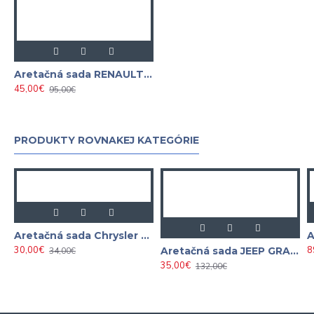
Aretačná sada RENAULT NISSAN OPEL 1.6 / 2.0 / 2.3 DCi
45,00€
95,00€
PRODUKTY ROVNAKEJ KATEGÓRIE
Aretačná sada Chrysler Voyager / Jeep 2.5 2.8 CRD
30,00€
8
Aretačná sada JEEP GRAND CHEROKEE CRD / MULTIJET 3.0 V6 ASTA
34,00€
35,00€
132,00€