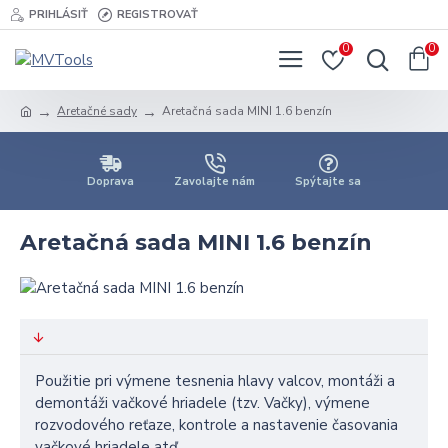
PRIHLÁSIŤ
REGISTROVAŤ
0
0
Aretačné sady
Aretačná sada MINI 1.6 benzín
Doprava
Zavolajte nám
Spýtajte sa
Aretačná sada MINI 1.6 benzín
Použitie pri výmene tesnenia hlavy valcov, montáži a
demontáži vačkové hriadele (tzv. Vačky), výmene
rozvodového reťaze, kontrole a nastavenie časovania
vačkové hriadele atď.