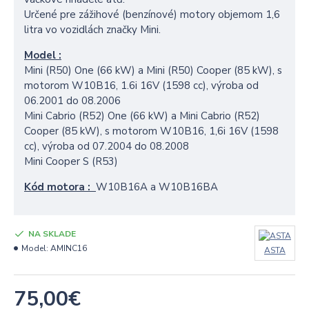
Určené pre zážihové (benzínové) motory objemom 1,6
litra vo vozidlách značky Mini.
Model :
Mini (R50) One (66 kW) a Mini (R50) Cooper (85 kW), s
motorom W10B16, 1.6i 16V (1598 cc), výroba od
06.2001 do 08.2006
Mini Cabrio (R52) One (66 kW) a Mini Cabrio (R52)
Cooper (85 kW), s motorom W10B16, 1,6i 16V (1598
cc), výroba od 07.2004 do 08.2008
Mini Cooper S (R53)
Kód motora :
W10B16A a W10B16BA
NA SKLADE
Model:
AMINC16
ASTA
75,00€