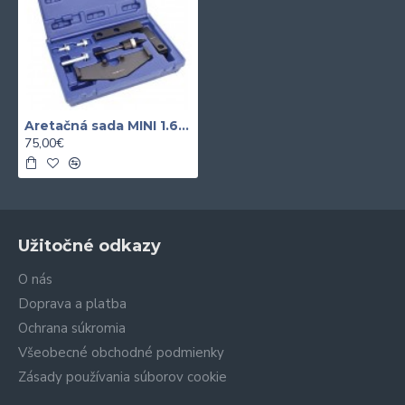
Aretačná sada MINI 1.6 benzín
75,00€
Užitočné odkazy
O nás
Doprava a platba
Ochrana súkromia
Všeobecné obchodné podmienky
Zásady používania súborov cookie