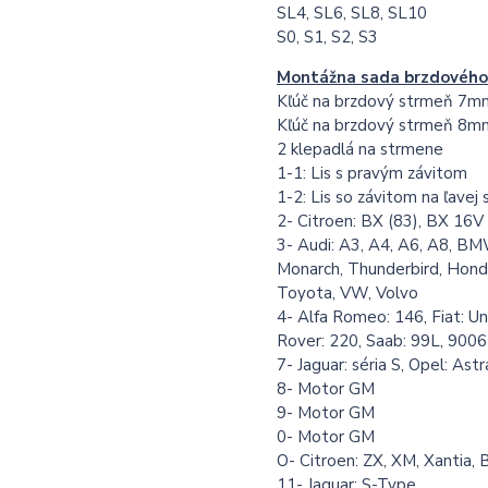
SL4, SL6, SL8, SL10
S0, S1, S2, S3
Montážna sada brzdového
Kľúč na brzdový strmeň 7m
Kľúč na brzdový strmeň 8m
2 klepadlá na strmene
1-1: Lis s pravým závitom
1-2: Lis so závitom na ľavej 
2- Citroen: BX (83), BX 16V
3- Audi: A3, A4, A6, A8, BM
Monarch, Thunderbird, Honda,
Toyota, VW, Volvo
4- Alfa Romeo: 146, Fiat: Un
Rover: 220, Saab: 99L, 9006
7- Jaguar: séria S, Opel: Astr
8- Motor GM
9- Motor GM
0- Motor GM
O- Citroen: ZX, XM, Xantia, 
11- Jaguar: S-Type