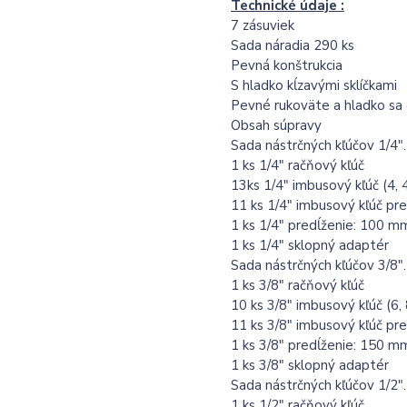
Technické údaje :
7 zásuviek
Sada náradia 290 ks
Pevná konštrukcia
S hladko kĺzavými sklíčkami
Pevné rukoväte a hladko sa 
Obsah súpravy
Sada nástrčných kľúčov 1/4".
1 ks 1/4" račňový kľúč
13ks 1/4" imbusový kľúč (4, 4,
11 ks 1/4" imbusový kľúč pred
1 ks 1/4" predĺženie: 100 m
1 ks 1/4" sklopný adaptér
Sada nástrčných kľúčov 3/8".
1 ks 3/8" račňový kľúč
10 ks 3/8" imbusový kľúč (6, 
11 ks 3/8" imbusový kľúč pred
1 ks 3/8" predĺženie: 150 m
1 ks 3/8" sklopný adaptér
Sada nástrčných kľúčov 1/2".
1 ks 1/2" račňový kľúč