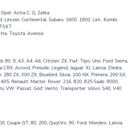
 Opel: Astra C, G, Zafira
d, Lincoln: Continental, Subaru: 1600, 1800, Lim., Kombi,
GTSXT
ctra, Toyota: Avensis
: 80, 9, A3, A4, A6, Citroen: ZX, Fiat: Tipo, Uno, Ford: Sierra,
 CRX, Accord, Prelude, Legend, Jaguar: XJ, Lancia: Dedra,
 280 ZX, 300 ZX, Bluebird, Silvia, 100 NX, Primera, 200 SX,
405, Renault: Master, Rover: 216, 820, 825 Saab: 9000,
ru, VW: Passat, Golf, Vento, Transporter, Volvo: S40, V40
00, Coupe GT, 80, 200, Quqttro, 90, Ford: Mondeo, Lancia,