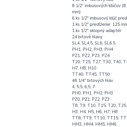
8 1/2" imbusových kľúčov (8, 9
mm)
6 ks 1/2" imbusový kľúč pred
1 ks 1/2" predĺženie: 125 m
1 ks 1/2" sklopný adaptér
24 bitové hlavy
SL4, SL4.5, SL6, SL6.5
PH1, PH2, PH3, PH4
PZ1, PZ2, PZ3, PZ4
T20, T25, T27, T30, T40, 
H7, H8, H10
TT40, TT45, TT50
48 1/4" bitových hláv
4, 5,5, 6,5, 7
PH0, PH1, PH2, PH3
PZ0, PZ1, PZ2, PZ3
T8, T9, T10, T15, T20, T25
H3, H4, H5, H6, H7, H8
TT8, TT9, TT10, TT15, TT
HM3, HM4, HM5, HM6