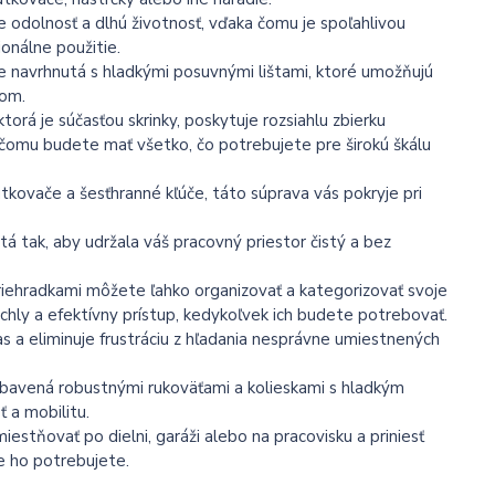
e odolnosť a dlhú životnosť, vďaka čomu je spoľahlivou
onálne použitie.
 navrhnutá s hladkými posuvnými lištami, ktoré umožňujú
jom.
torá je súčasťou skrinky, poskytuje rozsiahlu zbierku
 čomu budete mať všetko, čo potrebujete pre širokú škálu
rutkovače a šesťhranné kľúče, táto súprava vás pokryje pri
tá tak, aby udržala váš pracovný priestor čistý a bez
riehradkami môžete ľahko organizovať a kategorizovať svoje
ýchly a efektívny prístup, kedykoľvek ich budete potrebovať.
s a eliminuje frustráciu z hľadania nesprávne umiestnených
vybavená robustnými rukoväťami a kolieskami s hladkým
 a mobilitu.
stňovať po dielni, garáži alebo na pracovisku a priniesť
e ho potrebujete.