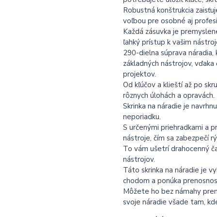
Robustná konštrukcia zaisťuj
voľbou pre osobné aj profesi
Každá zásuvka je premyslene
ľahký prístup k vašim nástro
290-dielna súprava náradia, k
základných nástrojov, vďaka
projektov.
Od kľúčov a klieští až po sk
rôznych úlohách a opravách.
Skrinka na náradie je navrhnu
neporiadku.
S určenými priehradkami a p
nástroje, čím sa zabezpečí r
To vám ušetrí drahocenný ča
nástrojov.
Táto skrinka na náradie je 
chodom a ponúka prenosnosť
Môžete ho bez námahy premie
svoje náradie všade tam, kd