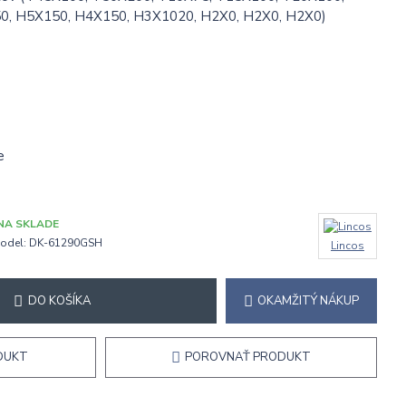
0, H5X150, H4X150, H3X1020, H2X0, H2X0, H2X0)
e
NA SKLADE
odel:
DK-61290GSH
Lincos
DO KOŠÍKA
OKAMŽITÝ NÁKUP
DUKT
POROVNAŤ PRODUKT