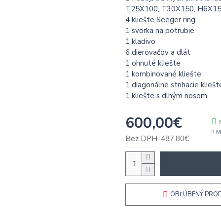
T25X100, T30X150, H6X15
4 kliešte Seeger ring
1 svorka na potrubie
1 kladivo
6 dierovačov a dlát
1 ohnuté kliešte
1 kombinované kliešte
1 diagonálne strihacie kliešt
1 kliešte s dlhým nosom
600,00€
M
Bez DPH: 487,80€
OBĽÚBENÝ PRO