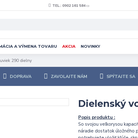
TEL.: 0902 161 584
MÁCIA A VÝMENA TOVARU
AKCIA
NOVINKY
uviek 290 dielny
DOPRAVA
ZAVOLAJTE NÁM
SPÝTAJTE SA
Dielenský vo
Popis produktu :
So svojou veľkorysou kapaci
náradie dostatok úložného pr
potrebujete uložiť kľúče, skr