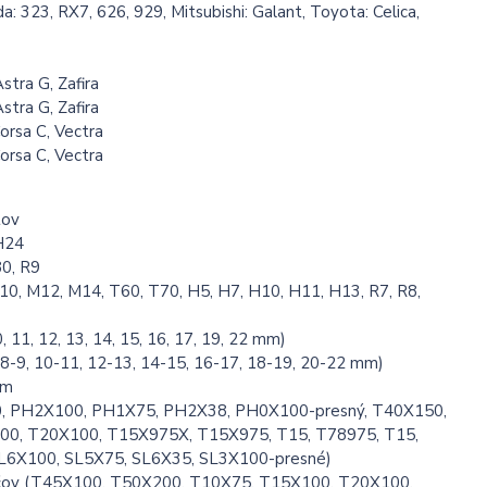
a: 323, RX7, 626, 929, Mitsubishi: Galant, Toyota: Celica,
stra G, Zafira
stra G, Zafira
Corsa C, Vectra
Corsa C, Vectra
tov
H24
0, R9
10, M12, M14, T60, T70, H5, H7, H10, H11, H13, R7, R8,
, 11, 12, 13, 14, 15, 16, 17, 19, 22 mm)
, 8-9, 10-11, 12-13, 14-15, 16-17, 18-19, 20-22 mm)
Nm
0, PH2X100, PH1X75, PH2X38, PH0X100-presný, T40X150,
0, T20X100, T15X975X, T15X975, T15, T78975, T15,
SL6X100, SL5X75, SL6X35, SL3X100-presné)
ačov (T45X100, T50X200, T10X75, T15X100, T20X100,