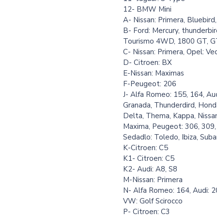
12- BMW Mini
A- Nissan: Primera, Bluebird,
B- Ford: Mercury, thunderbir
Tourismo 4WD, 1800 GT, 
C- Nissan: Primera, Opel: Ve
D- Citroen: BX
E-Nissan: Maximas
F-Peugeot: 206
J- Alfa Romeo: 155, 164, Audi
Granada, Thunderdird, Honda
Delta, Thema, Kappa, Nissan:
Maxima, Peugeot: 306, 309, 
Sedadlo: Toledo, Ibiza, Suba
K-Citroen: C5
K1- Citroen: C5
K2- Audi: A8, S8
M-Nissan: Primera
N- Alfa Romeo: 164, Audi: 2
VW: Golf Scirocco
P- Citroen: C3