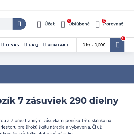
0
0
Účet
Obľúbené
Porovnať
0
0 ks - 0,00€
O NÁS
FAQ
KONTAKT
zík 7 zásuviek 290 dielny
tou a 7 priestrannými zásuvkami ponúka táto skrinka na
iestoru pre širokú škálu náradia a vybavenia. Či už
utkovače, nástrčky alebo iné náradie.