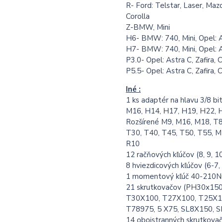
R- Ford: Telstar, Laser, Mazd
Corolla
Z-BMW, Mini
H6- BMW: 740, Mini, Opel: A
H7- BMW: 740, Mini, Opel: A
P3.0- Opel: Astra C, Zafira, 
P5.5- Opel: Astra C, Zafira, 
Iné :
1 ks adaptér na hlavu 3/8 bi
M16, H14, H17, H19, H22, 
Rozšírené M9, M16, M18, T8
T30, T40, T45, T50, T55, M
R10
12 račňových kľúčov (8, 9, 10
8 hviezdicových kľúčov (6-7
1 momentový kľúč 40-210
21 skrutkovačov (PH30x15
T30X100, T27X100, T25X10
T78975, 5 X75, SL8X150, 
14 obojstranných skrutkov