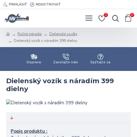
PRIHLÁSIŤ
REGISTROVAŤ
0
0
Ručné náradie
Dielenské vozíky
Dielenský vozík s náradím 399 dielny
Doprava
Zavolajte nám
Spýtajte sa
Dielenský vozík s náradím 399
dielny
Popis produktu :