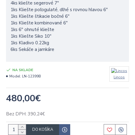
4ks kliešte segerové 7"
1ks Kliešte poľogulaté, dlhé s rovnou hlavou 6"
1ks Kliešte štikacie bočné 6"
1ks Kliešte kombinované 6"
1ks 6" ohnuté kliešte
1ks Kliešte Siko 10"
1ks Kladivo 0.22kg
6ks Sekáče a jamkáre
NA SKLADE
Model:
LN-12399B
Lincos
480,00€
Bez DPH: 390,24€
DO KOŠÍKA