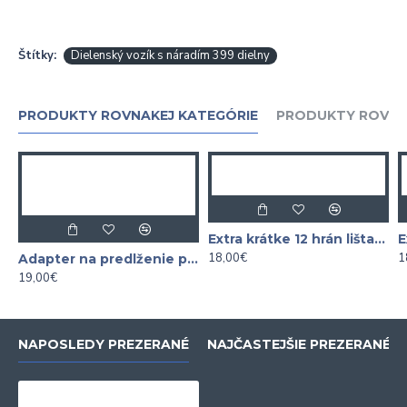
Štítky:
Dielenský vozík s náradím 399 dielny
PRODUKTY ROVNAKEJ KATEGÓRIE
PRODUKTY ROVNA
Extra krátke 12 hrán lišta XZN 1/4" - 3/8"
18,00€
1
Adapter na predlženie plochých kľúčov UNIVERZÁL
19,00€
NAPOSLEDY PREZERANÉ
NAJČASTEJŠIE PREZERANÉ