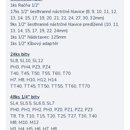
1ks Račňa 1/2"
17ks 1/2" šesťhranné nástrčné hlavice (8, 9, 10, 11, 12,
13, 14, 15, 17, 19, 20, 21, 22, 24, 27, 30, 32mm)
9ks 1/2" šesťhranné nástrčné hlavice predĺžené (10, 11,
13, 14, 15, 17, 19, 22, 24mm)
1ks 1/2" Nádstavec: 125mm
1ks 1/2" Kĺbový adaptér
24ks bity
SL8, SL10, SL12
PH3, PH4, PZ3, PZ4
T40, T45, T50, T55, T60, T70
H7, H8, H10, H12, H14
TT40, TT45, TT50, TT55, TT60, TT70
48ks 1/4" bity
SL4, SL5.5, SL6.5, SL7
PH0, PH1, PH2, PH3, PZ0, PZ1, PZ2, PZ3
T8, T9, T10, T15, T20, T25, T27, T30, T40
M8, M10, M12
H3, H4, H5, H6, H7, H8