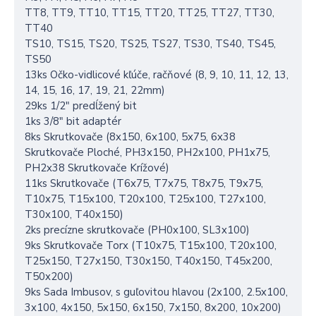
TT8, TT9, TT10, TT15, TT20, TT25, TT27, TT30,
TT40
TS10, TS15, TS20, TS25, TS27, TS30, TS40, TS45,
TS50
13ks Očko-vidlicové kľúče, račňové (8, 9, 10, 11, 12, 13,
14, 15, 16, 17, 19, 21, 22mm)
29ks 1/2" predĺžený bit
1ks 3/8" bit adaptér
8ks Skrutkovače (8x150, 6x100, 5x75, 6x38
Skrutkovače Ploché, PH3x150, PH2x100, PH1x75,
PH2x38 Skrutkovače Krížové)
11ks Skrutkovače (T6x75, T7x75, T8x75, T9x75,
T10x75, T15x100, T20x100, T25x100, T27x100,
T30x100, T40x150)
2ks precízne skrutkovače (PH0x100, SL3x100)
9ks Skrutkovače Torx (T10x75, T15x100, T20x100,
T25x150, T27x150, T30x150, T40x150, T45x200,
T50x200)
9ks Sada Imbusov, s guľovitou hlavou (2x100, 2.5x100,
3x100, 4x150, 5x150, 6x150, 7x150, 8x200, 10x200)