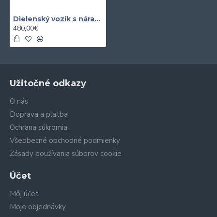
Dielenský vozík s náradím 399 dielny
480,00€
Užitočné odkazy
O nás
Doprava a platba
Ochrana súkromia
Všeobecné obchodné podmienky
Zásady používania súborov cookie
Účet
Môj účet
Moje objednávky