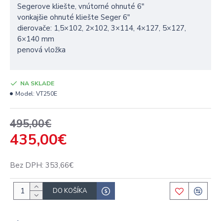
Segerove kliešte, vnútorné ohnuté 6″
vonkajšie ohnuté kliešte Seger 6″
dierovače: 1,5×102, 2×102, 3×114, 4×127, 5×127,
6×140 mm
penová vložka
NA SKLADE
Model:
VT250E
495,00€
435,00€
Bez DPH: 353,66€
DO KOŠÍKA