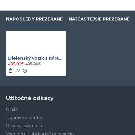
NAPOSLEDY PREZERANÉ
NAJČASTEJŠIE PREZERANÉ
Dielenský vozík s náradím 7 zásuviek v pene 257 dielov
435,00€
495,00€
Užitočné odkazy
O nás
Doprava a platba
Ochrana súkromia
Všeobecné obchodné podmienky