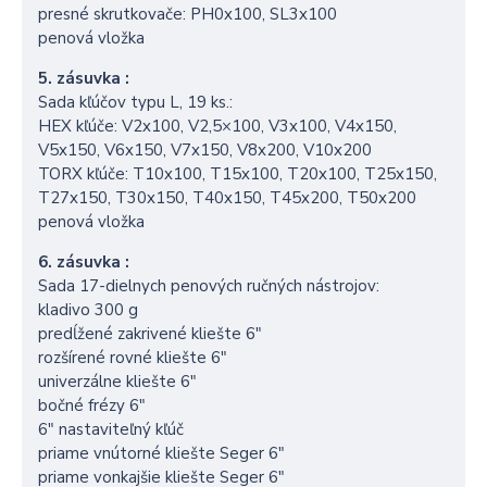
presné skrutkovače: PH0x100, SL3x100
penová vložka
5. zásuvka :
Sada kľúčov typu L, 19 ks.:
HEX kľúče: V2x100, V2,5×100, V3x100, V4x150,
V5x150, V6x150, V7x150, V8x200, V10x200
TORX kľúče: T10x100, T15x100, T20x100, T25x150,
T27x150, T30x150, T40x150, T45x200, T50x200
penová vložka
6. zásuvka :
Sada 17-dielnych penových ručných nástrojov:
kladivo 300 g
predĺžené zakrivené kliešte 6″
rozšírené rovné kliešte 6″
univerzálne kliešte 6″
bočné frézy 6″
6″ nastaviteľný kľúč
priame vnútorné kliešte Seger 6″
priame vonkajšie kliešte Seger 6″