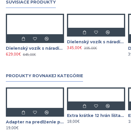
SÚVISIACE PRODUKTY
Dielenský vozík s náradím 5 zásuviek
345,00€
Dielenský vozík s náradím 7 zásuviek v pene 298 dielov, BJC
395,00€
629,00€
3
645,00€
PRODUKTY ROVNAKEJ KATEGÓRIE
Extra krátke 12 hrán lišta XZN 1/4" - 3/8"
18,00€
1
Adapter na predlženie plochých kľúčov UNIVERZÁL
19,00€