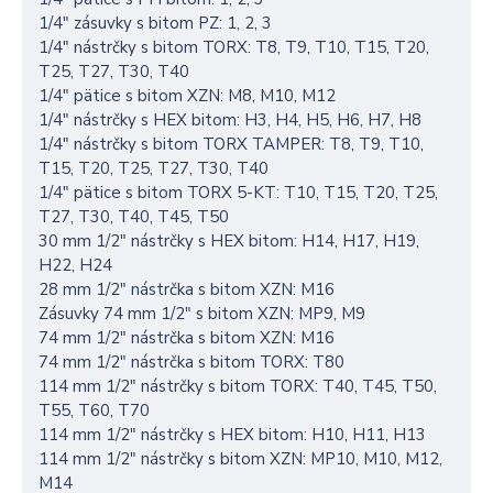
1/4″ zásuvky s bitom PZ: 1, 2, 3
1/4″ nástrčky s bitom TORX: T8, T9, T10, T15, T20,
T25, T27, T30, T40
1/4″ pätice s bitom XZN: M8, M10, M12
1/4″ nástrčky s HEX bitom: H3, H4, H5, H6, H7, H8
1/4″ nástrčky s bitom TORX TAMPER: T8, T9, T10,
T15, T20, T25, T27, T30, T40
1/4″ pätice s bitom TORX 5-KT: T10, T15, T20, T25,
T27, T30, T40, T45, T50
30 mm 1/2″ nástrčky s HEX bitom: H14, H17, H19,
H22, H24
28 mm 1/2″ nástrčka s bitom XZN: M16
Zásuvky 74 mm 1/2″ s bitom XZN: MP9, M9
74 mm 1/2″ nástrčka s bitom XZN: M16
74 mm 1/2″ nástrčka s bitom TORX: T80
114 mm 1/2″ nástrčky s bitom TORX: T40, T45, T50,
T55, T60, T70
114 mm 1/2″ nástrčky s HEX bitom: H10, H11, H13
114 mm 1/2″ nástrčky s bitom XZN: MP10, M10, M12,
M14