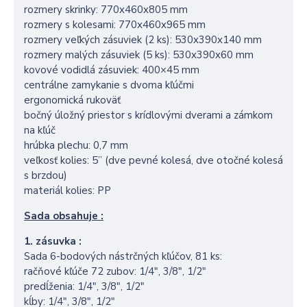
rozmery skrinky: 770x460x805 mm
rozmery s kolesami: 770x460x965 mm
rozmery veľkých zásuviek (2 ks): 530x390x140 mm
rozmery malých zásuviek (5 ks): 530x390x60 mm
kovové vodidlá zásuviek: 400×45 mm
centrálne zamykanie s dvoma kľúčmi
ergonomická rukoväť
bočný úložný priestor s krídlovými dverami a zámkom
na kľúč
hrúbka plechu: 0,7 mm
veľkosť kolies: 5” (dve pevné kolesá, dve otočné kolesá
s brzdou)
materiál kolies: PP
Sada obsahuje :
1. zásuvka :
Sada 6-bodových nástrčných kľúčov, 81 ks:
račňové kľúče 72 zubov: 1/4″, 3/8″, 1/2″
predĺženia: 1/4″, 3/8″, 1/2″
kĺby: 1/4″, 3/8″, 1/2″