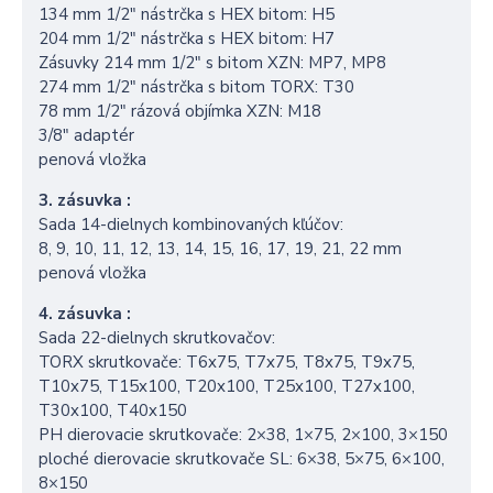
134 mm 1/2″ nástrčka s HEX bitom: H5
204 mm 1/2″ nástrčka s HEX bitom: H7
Zásuvky 214 mm 1/2″ s bitom XZN: MP7, MP8
274 mm 1/2″ nástrčka s bitom TORX: T30
78 mm 1/2″ rázová objímka XZN: M18
3/8″ adaptér
penová vložka
3. zásuvka :
Sada 14-dielnych kombinovaných kľúčov:
8, 9, 10, 11, 12, 13, 14, 15, 16, 17, 19, 21, 22 mm
penová vložka
4. zásuvka :
Sada 22-dielnych skrutkovačov:
TORX skrutkovače: T6x75, T7x75, T8x75, T9x75,
T10x75, T15x100, T20x100, T25x100, T27x100,
T30x100, T40x150
PH dierovacie skrutkovače: 2×38, 1×75, 2×100, 3×150
ploché dierovacie skrutkovače SL: 6×38, 5×75, 6×100,
8×150