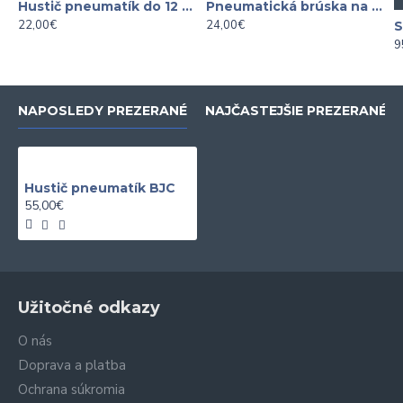
Hustič pneumatík do 12 bar
Pneumatická brúska na stopky
22,00€
24,00€
9
NAPOSLEDY PREZERANÉ
NAJČASTEJŠIE PREZERANÉ
Hustič pneumatík BJC
55,00€
Užitočné odkazy
O nás
Doprava a platba
Ochrana súkromia