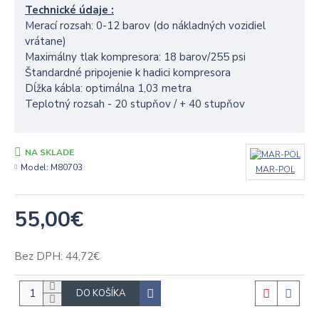
Technické údaje :
Merací rozsah: 0-12 barov (do nákladných vozidiel
vrátane)
Maximálny tlak kompresora: 18 barov/255 psi
Štandardné pripojenie k hadici kompresora
Dĺžka kábla: optimálna 1,03 metra
Teplotný rozsah - 20 stupňov / + 40 stupňov
NA SKLADE
Model:
M80703
MAR-POL
55,00€
Bez DPH: 44,72€
DO KOŠÍKA