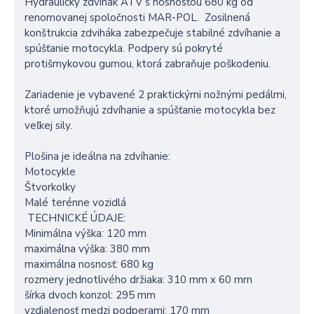
Hydraulický zdvihák ATV s nosnosťou 680 kg od
renomovanej spoločnosti MAR-POL. Zosilnená
konštrukcia zdviháka zabezpečuje stabilné zdvíhanie a
spúšťanie motocykla. Podpery sú pokryté
protišmykovou gumou, ktorá zabraňuje poškodeniu.
Zariadenie je vybavené 2 praktickými nožnými pedálmi,
ktoré umožňujú zdvíhanie a spúšťanie motocykla bez
veľkej sily.
Plošina je ideálna na zdvíhanie:
Motocykle
Štvorkolky
Malé terénne vozidlá
TECHNICKÉ ÚDAJE:
Minimálna výška: 120 mm
maximálna výška: 380 mm
maximálna nosnosť: 680 kg
rozmery jednotlivého držiaka: 310 mm x 60 mm
šírka dvoch konzol: 295 mm
vzdialenosť medzi podperami: 170 mm