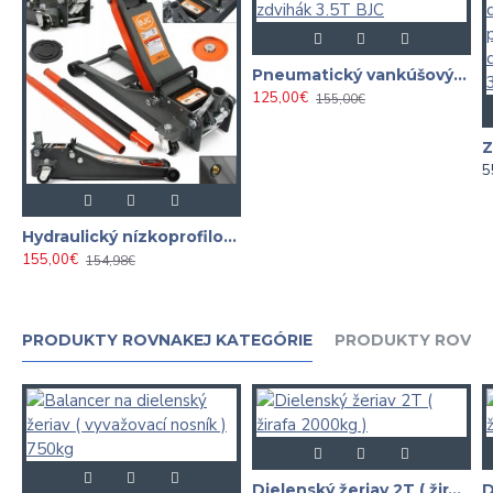
Pneumatický vankúšový zdvihák 3.5T BJC
125,00€
155,00€
5
Hydraulický nízkoprofilový zdvihák 3 tonový BJC
155,00€
154,98€
PRODUKTY ROVNAKEJ KATEGÓRIE
PRODUKTY ROVNA
Dielenský žeriav 2T ( žirafa 2000kg )