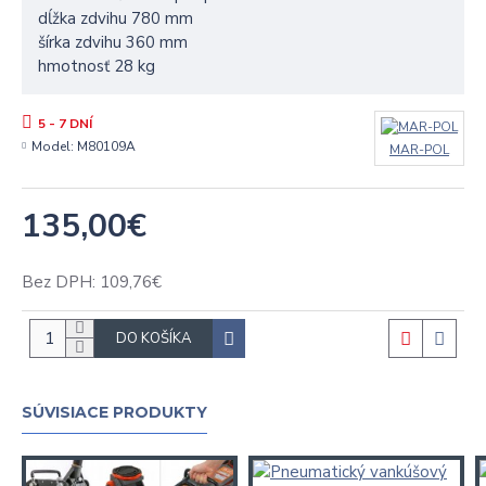
dĺžka zdvihu 780 mm
šírka zdvihu 360 mm
hmotnosť 28 kg
5 - 7 DNÍ
Model:
M80109A
MAR-POL
135,00€
Bez DPH: 109,76€
DO KOŠÍKA
SÚVISIACE PRODUKTY