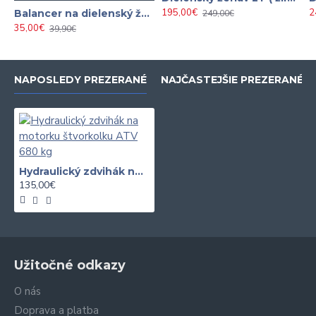
195,00€
2
Balancer na dielenský žeriav ( vyvažovací nosník ) 750kg
249,00€
35,00€
39,90€
NAPOSLEDY PREZERANÉ
NAJČASTEJŠIE PREZERANÉ
Hydraulický zdvihák na motorku štvorkolku ATV 680 kg
135,00€
Užitočné odkazy
O nás
Doprava a platba