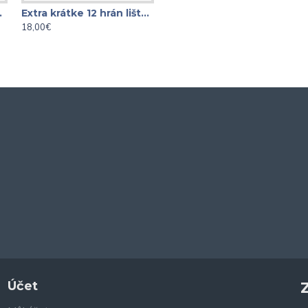
 1/4" - 3/8"
Extra krátke 12 hrán lišta XZN 3/8" - 1/2"
Extra krátke 3/8" E-TORX lišta 11 dielna
18,00€
19,00€
Účet