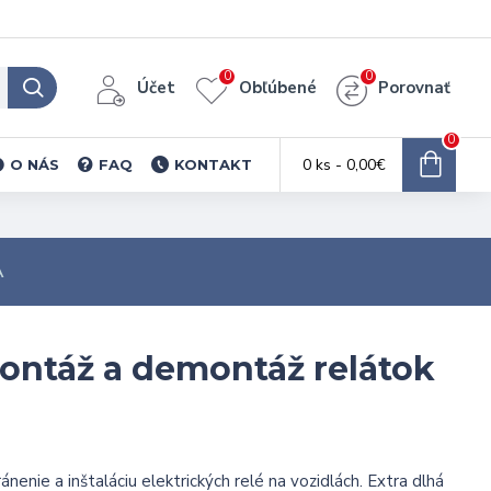
0
0
Účet
Obľúbené
Porovnať
0
0 ks - 0,00€
O NÁS
FAQ
KONTAKT
A
montáž a demontáž relátok
nenie a inštaláciu elektrických relé na vozidlách. Extra dlhá