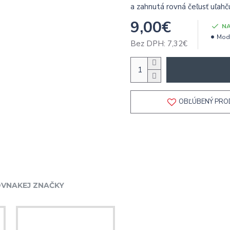
a zahnutá rovná čeľusť uľahču
9,00€
NA
Mode
Bez DPH: 7,32€
OBĽÚBENÝ PR
VNAKEJ ZNAČKY