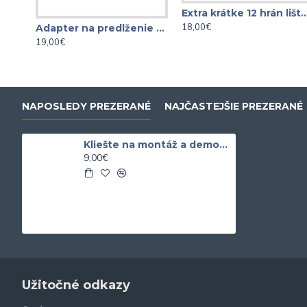
Extra krátke 12 hrán lišta XZN
18,00€
Adapter na predlženie plochých kľúčov UNIVERZÁL
19,00€
NAPOSLEDY PREZERANÉ
NAJČASTEJŠIE PREZERANÉ
Kliešte na montáž a demontáž relátok rovné
9,00€
Užitočné odkazy