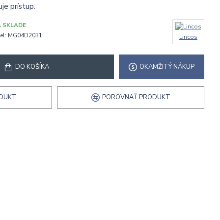
je prístup.
 SKLADE
l:
MG04D2031
Lincos
DO KOŠÍKA
OKAMŽITÝ NÁKUP
ODUKT
POROVNAŤ PRODUKT