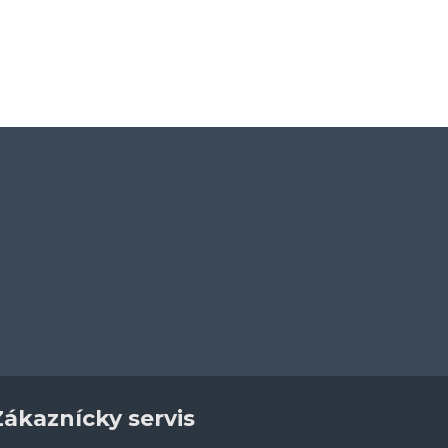
Extra krátke Imbus lišta HEX 1/4" 3/8”
Extra krátke Imbus lišta HEX 3/8" - 1/2"
18,00€
18,00€
Zákaznícky servis