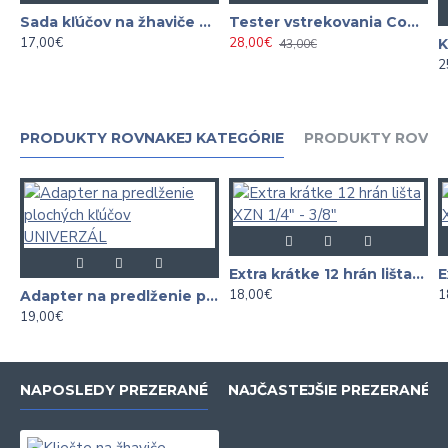
Sada kľúčov na žhaviče 8 mm / 10 mm / 12 mm
Tester vstrekovania Common Rail ( prepady )
17,00€
28,00€
43,00€
2
PRODUKTY ROVNAKEJ KATEGÓRIE
PRODUKTY ROVNA
Extra krátke 12 hrán lišta XZN 1/4" - 3/8"
18,00€
1
Adapter na predlženie plochých kľúčov UNIVERZÁL
19,00€
NAPOSLEDY PREZERANÉ
NAJČASTEJŠIE PREZERANÉ