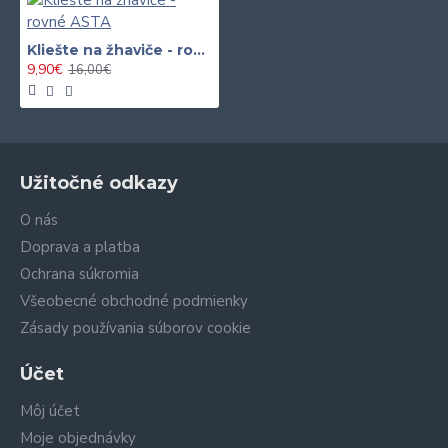
Kliešte na žhaviče - rovné ASTA
9,90€
16,00€
Užitočné odkazy
O nás
Doprava a platba
Ochrana súkromia
Všeobecné obchodné podmienky
Zásady používania súborov cookie
Účet
Môj účet
Moje objednávky