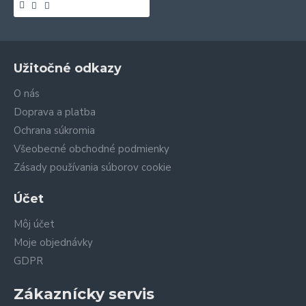
Užitočné odkazy
O nás
Doprava a platba
Ochrana súkromia
Všeobecné obchodné podmienky
Zásady používania súborov cookie
Účet
Môj účet
Moje objednávky
GDPR
Zákaznícky servis