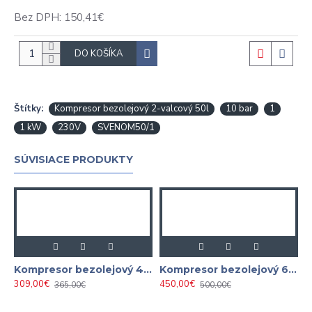
Bez DPH: 150,41€
DO KOŠÍKA
Štítky:
Kompresor bezolejový 2-valcový 50l
10 bar
1
1 kW
230V
SVENOM50/1
SÚVISIACE PRODUKTY
Kompresor bezolejový 4-valcový 50l, 10 bar, 2,2kW, 230V
Kompresor bezolejový 6-valcový 100l, 10 bar, 3,4kW, 230V
309,00€
450,00€
365,00€
500,00€