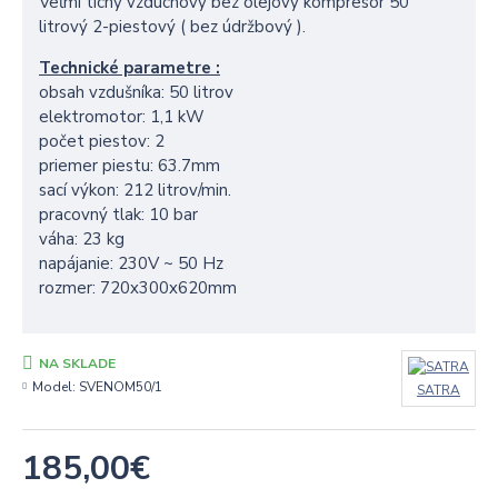
Veľmi tichý vzduchový bez olejový kompresor 50
litrový 2-piestový ( bez údržbový ).
Technické parametre :
obsah vzdušníka: 50 litrov
elektromotor: 1,1 kW
počet piestov: 2
priemer piestu: 63.7mm
sací výkon: 212 litrov/min.
pracovný tlak: 10 bar
váha: 23 kg
napájanie: 230V ~ 50 Hz
rozmer: 720x300x620mm
NA SKLADE
Model:
SVENOM50/1
SATRA
185,00€