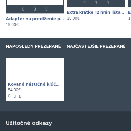
Extra krátke 12 hrán lišta XZN 1/4" - 3/8"
18,00€
1
Adapter na predlženie plochých kľúčov UNIVERZÁL
19,00€
NAPOSLEDY PREZERANÉ
NAJČASTEJŠIE PREZERANÉ
Kované nástrčné kľúče 10-22 mm 12 hranné predĺžené 1/2"
54,00€
Užitočné odkazy