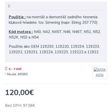
Použitie :
na montáž a demontáž zadného tesnenia
kľukové hriadele, tzv. Simering (napr. Elring 257.770).
Kód motora :
N40, N42, N45T, N46, N46T, N51, N52,
N52K, N53 a N54
Použitie ako OEM 119230, 119220, 119234, 119233,
119232, 119231, 119224, 119223, 119222 a 11922
5 - 7 DNÍ
Model:
ARSR0
ASTA
120,00€
Bez DPH: 97,56€