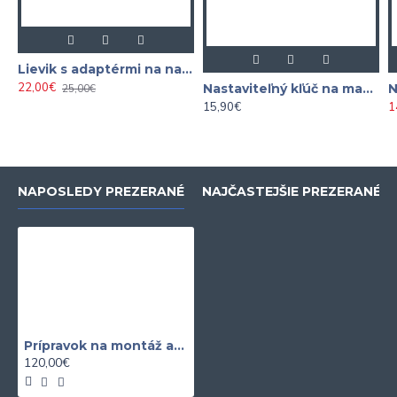
Lievik s adaptérmi na nalievanie oleja 8-dielna
22,00€
Nastaviteľný kľúč na matice palivovej nádrže 100 - 170 mm
25,00€
15,90€
1
NAPOSLEDY PREZERANÉ
NAJČASTEJŠIE PREZERANÉ
Prípravok na montáž a demontáž zadného tesnenia uloženia kľukového hriadeľa BMW N51 / N52 / N54 / N55
120,00€