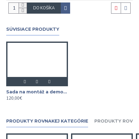
DO KOŠÍKA
SÚVISIACE PRODUKTY
Sada na montáž a demontáž zadného uloženia kľukového hriadeľa BMW N40 / N42 / N45T / N46 ASTA
120,00€
PRODUKTY ROVNAKEJ KATEGÓRIE
PRODUKTY ROVNA