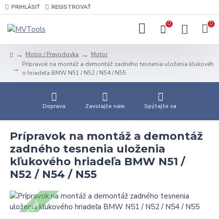
PRIHLÁSIŤ
REGISTROVAŤ
0
0
Motor / Prevodovka
Motor
Prípravok na montáž a demontáž zadného tesnenia uloženia kľukovéh
o hriadeľa BMW N51 / N52 / N54 / N55
Doprava
Zavolajte nám
Spýtajte sa
Prípravok na montáž a demontáž
zadného tesnenia uloženia
kľukového hriadeľa BMW N51 /
N52 / N54 / N55
5 - 7 DNÍ