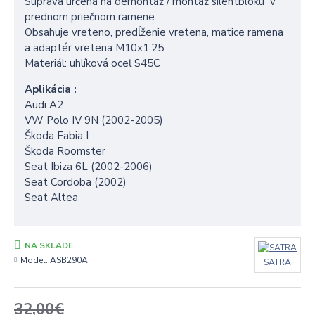
Súprava určená na demontáž / montáž silentbloku v
prednom priečnom ramene.
Obsahuje vreteno, predĺženie vretena, matice ramena
a adaptér vretena M10x1,25
Materiál: uhlíková oceľ S45C
Aplikácia :
Audi A2
VW Polo IV 9N (2002-2005)
Škoda Fabia I
Škoda Roomster
Seat Ibiza 6L (2002-2006)
Seat Cordoba (2002)
Seat Altea
NA SKLADE
Model:
ASB290A
SATRA
32,00€