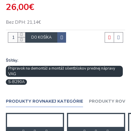
26,00€
Bez DPH: 21,14€
DO KOŠÍKA
Štítky:
Pripravok na demontáž a montáž silentblokov prednej nápravy
VAG
S-B290A
PRODUKTY ROVNAKEJ KATEGÓRIE
PRODUKTY ROVNA