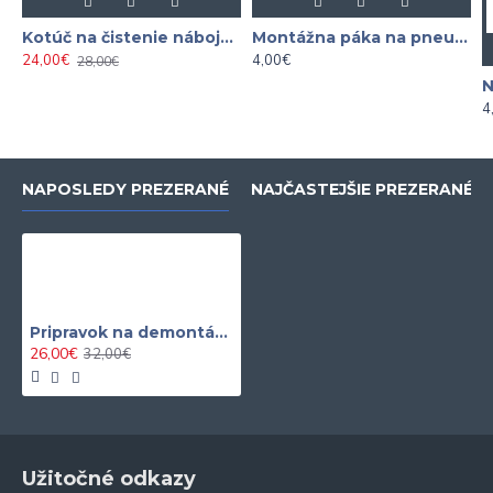
Kotúč na čistenie nábojov 150 mm 1/2"
Montážna páka na pneumatiky 305x20mm
24,00€
4,00€
28,00€
4
NAPOSLEDY PREZERANÉ
NAJČASTEJŠIE PREZERANÉ
Pripravok na demontáž a montáž silentblokov prednej nápravy VAG
26,00€
32,00€
Užitočné odkazy