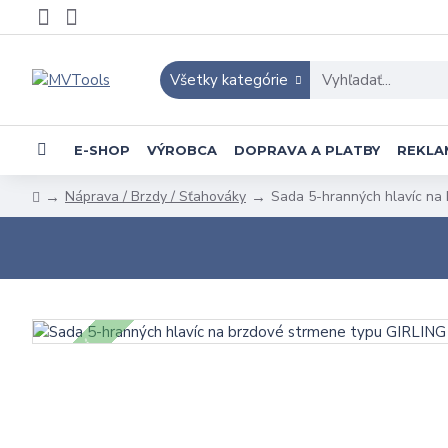
Všetky kategórie
E-SHOP
VÝROBCA
DOPRAVA A PLATBY
REKLA
Náprava / Brzdy / Sťahováky
Sada 5-hranných hlavíc na
5 - 7 DNÍ