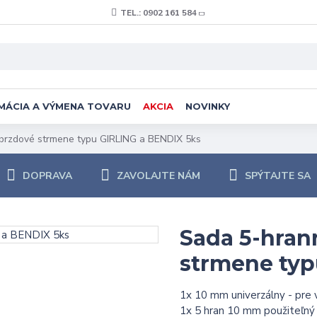
TEL.: 0902 161 584
MÁCIA A VÝMENA TOVARU
AKCIA
NOVINKY
 brzdové strmene typu GIRLING a BENDIX 5ks
DOPRAVA
ZAVOLAJTE NÁM
SPÝTAJTE SA
Sada 5-hran
strmene typ
1x 10 mm univerzálny - pre 
1x 5 hran 10 mm použiteľný