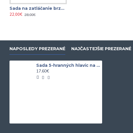
Sada na zatláčanie brzdových valčekov 22 - dielna
22,00€
28,00€
NAPOSLEDY PREZERANÉ
NAJČASTEJŠIE PREZERANÉ
Sada 5-hranných hlavíc na brzdové strmene typu GIRLING a BENDIX 5ks
17,60€