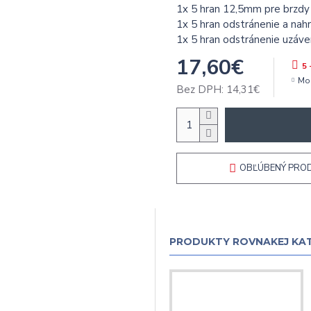
1x 5 hran 12,5mm pre brzdy
1x 5 hran odstránenie a nah
1x 5 hran odstránenie uzáv
17,60€
5 
Mo
Bez DPH: 14,31€
OBĽÚBENÝ PRO
PRODUKTY ROVNAKEJ KA