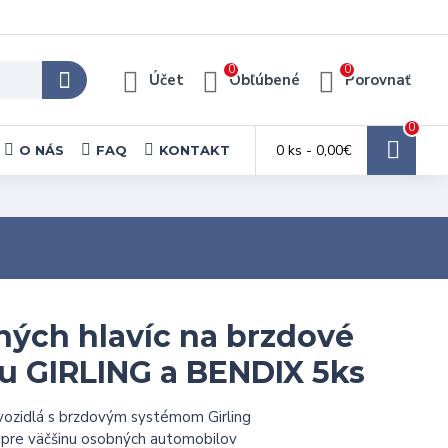
0
0
Účet
Obľúbené
Porovnať
0
0 ks - 0,00€
O NÁS
FAQ
KONTAKT
ných hlavíc na brzdové
u GIRLING a BENDIX 5ks
vozidlá s brzdovým systémom Girling
 pre väčšinu osobných automobilov