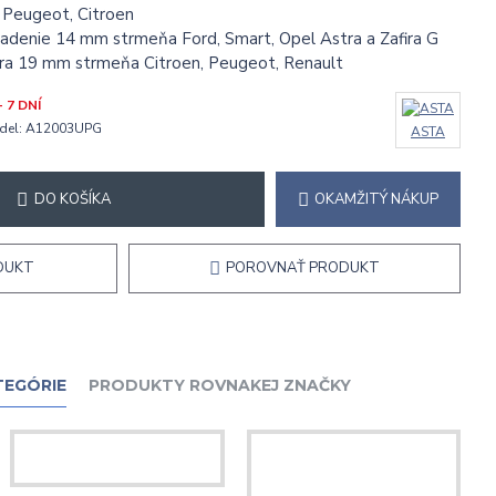
 Peugeot, Citroen
radenie 14 mm strmeňa Ford, Smart, Opel Astra a Zafira G
era 19 mm strmeňa Citroen, Peugeot, Renault
- 7 DNÍ
del:
A12003UPG
ASTA
DO KOŠÍKA
OKAMŽITÝ NÁKUP
DUKT
POROVNAŤ PRODUKT
TEGÓRIE
PRODUKTY ROVNAKEJ ZNAČKY