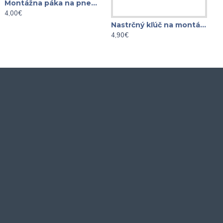
Montážna páka na pneumatiky 305x20mm
4,00€
9
Nastrčný kľúč na montáž a demontáž poistnej matice tlmiča VAG 22mm 1/2"
4,90€