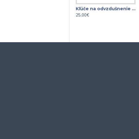
Kľúče na odvzdušnenie bŕzd a hydraulických spojok 7-dielna
25,00€