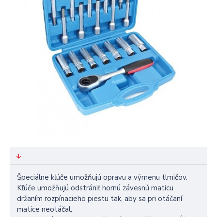
Špeciálne kľúče umožňujú opravu a výmenu tlmičov.
Kľúče umožňujú odstrániť hornú závesnú maticu
držaním rozpínacieho piestu tak, aby sa pri otáčaní
matice neotáčal.