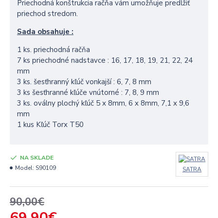
Priechodná konštrukcia račňa vám umožňuje predĺžiť
priechod stredom.
Sada obsahuje
:
1 ks.
priechodná račňa
7 ks
priechodné nadstavce : 16, 17, 18, 19, 21, 22, 24
mm
3 ks.
šesťhranný kľúč
vonkajší : 6, 7, 8 mm
3 ks
šesťhranné kľúče
vnútorné : 7, 8, 9 mm
3 ks.
oválny plochý kľúč 5 x 8mm, 6 x 8mm, 7,1 x 9,6
mm
1
kus
Kľúč Torx T50
NA SKLADE
Model:
S90109
SATRA
90,00€
69,90€