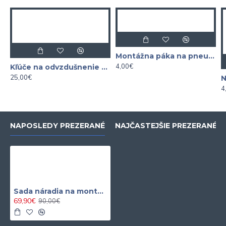
Montážna páka na pneumatiky 305x20mm
4,00€
Kľúče na odvzdušnenie bŕzd a hydraulických spojok 7-dielna
25,00€
4
NAPOSLEDY PREZERANÉ
NAJČASTEJŠIE PREZERANÉ
Sada náradia na montáž a demontáž tlmičov 18 dielna
69,90€
90,00€