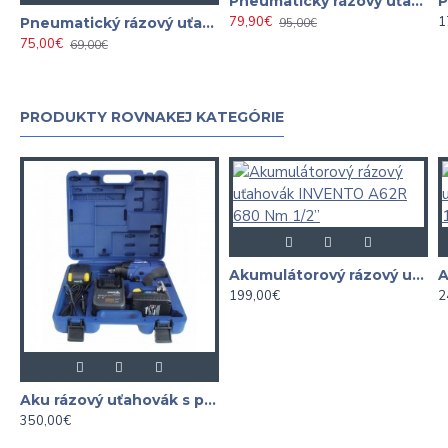
Pneumatický rázový uťahovák 1/2" 1550Nm BJC
79,90€
1
Pneumatický rázový uťahovák 1/2" 1500 Nm SATRA
95,00€
75,00€
69,00€
PRODUKTY ROVNAKEJ KATEGÓRIE
Akumulátorový rázový uťahovák INVENTO A62R 680 Nm 1/2”
199,00€
2
Aku rázový uťahovák s poistným krúžkom 1/2" 1250Nm 18V Li-Ion 5,0Ah ASTA
350,00€