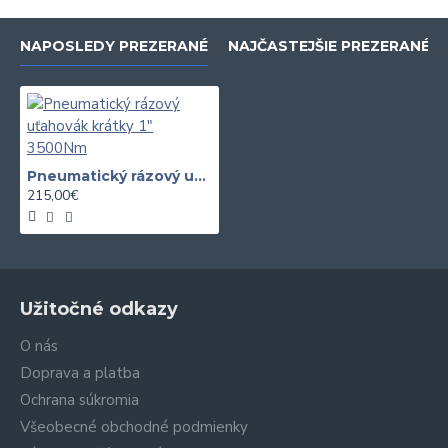
NAPOSLEDY PREZERANÉ
NAJČASTEJŠIE PREZERANÉ
Pneumatický rázový uťahovák krátky 1" 3500Nm
215,00€
Užitočné odkazy
O nás
Doprava a platba
Ochrana súkromia
Všeobecné obchodné podmienky