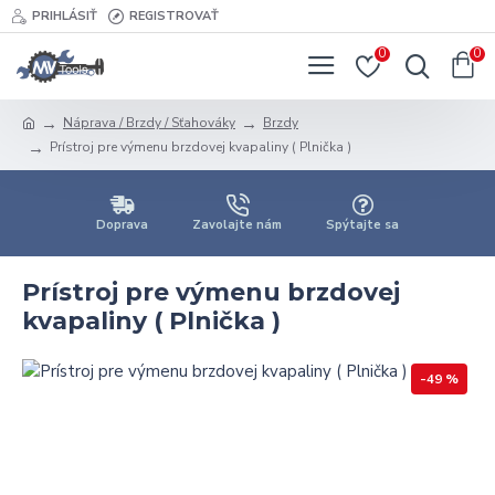
PRIHLÁSIŤ
REGISTROVAŤ
0
0
Náprava / Brzdy / Sťahováky
Brzdy
Prístroj pre výmenu brzdovej kvapaliny ( Plnička )
Doprava
Zavolajte nám
Spýtajte sa
Prístroj pre výmenu brzdovej
kvapaliny ( Plnička )
-49 %