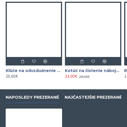
Kľúče na odvzdušnenie bŕzd a hydraulických spojok 7-dielna
Kotúč na čistenie nábojov 150 mm 1/2"
25,00€
24,00€
1
28,00€
NAPOSLEDY PREZERANÉ
NAJČASTEJŠIE PREZERANÉ