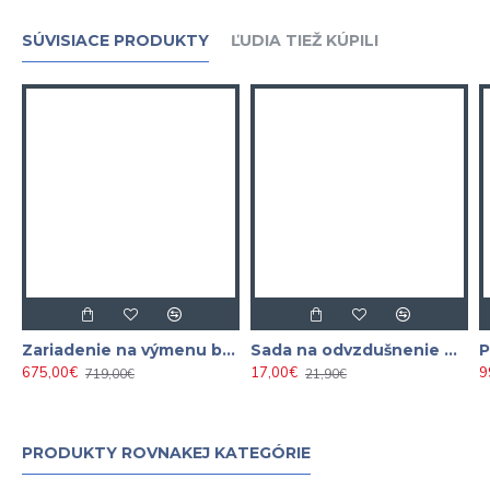
SÚVISIACE PRODUKTY
ĽUDIA TIEŽ KÚPILI
Zariadenie na výmenu brzdovej kvapaliny a odvzdušnenie bŕzd ASTA
Sada na odvzdušnenie bŕzd a výmenu kvapaliny
675,00€
17,00€
9
719,00€
21,90€
PRODUKTY ROVNAKEJ KATEGÓRIE