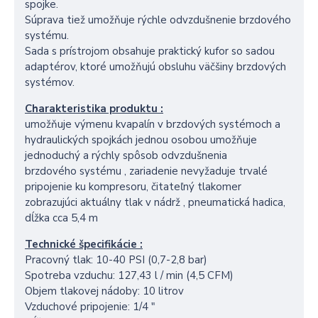
spojke.
Súprava tiež umožňuje rýchle odvzdušnenie brzdového
systému.
Sada s prístrojom obsahuje praktický kufor so sadou
adaptérov, ktoré umožňujú obsluhu väčšiny brzdových
systémov.
Charakteristika produktu :
umožňuje výmenu kvapalín v brzdových systémoch a
hydraulických spojkách jednou osobou umožňuje
jednoduchý a rýchly spôsob odvzdušnenia
brzdového systému , zariadenie nevyžaduje trvalé
pripojenie ku kompresoru, čitateľný tlakomer
zobrazujúci aktuálny tlak v nádrž , pneumatická hadica,
dĺžka cca 5,4 m
Technické špecifikácie :
Pracovný tlak: 10-40 PSI (0,7-2,8 bar)
Spotreba vzduchu: 127,43 l / min (4,5 CFM)
Objem tlakovej nádoby: 10 litrov
Vzduchové pripojenie: 1/4 "