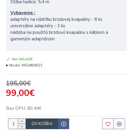
Dĺžka hadice: 5,4 m
Vybavenie :
adaptéry na nádržku brzdovej kvapaliny - 8 ks
univerzálne adaptéry - 3 ks
nádoba na použitú brzdovú kvapalinu s káblom a
gumeným adaptérom
NA SKLADE
Model:
MG04B4023
195,00€
99,00€
Bez DPH: 80,49€
DO KOŠÍKA