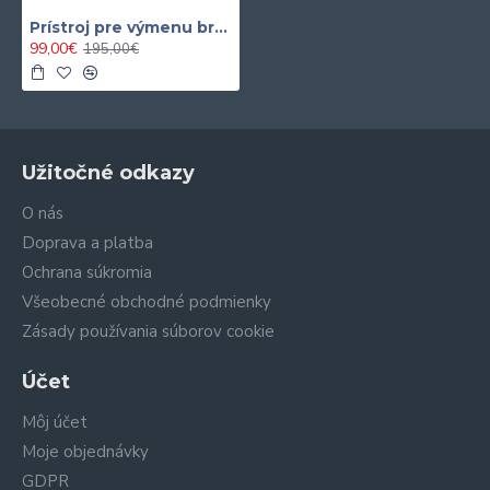
Prístroj pre výmenu brzdovej kvapaliny ( Plnička )
99,00€
195,00€
Užitočné odkazy
O nás
Doprava a platba
Ochrana súkromia
Všeobecné obchodné podmienky
Zásady používania súborov cookie
Účet
Môj účet
Moje objednávky
GDPR