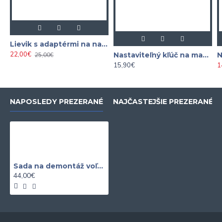
Lievik s adaptérmi na nalievanie oleja 8-dielna
22,00€
Nastaviteľný kľúč na matice palivovej nádrže 100 - 170 mm
25,00€
15,90€
1
NAPOSLEDY PREZERANÉ
NAJČASTEJŠIE PREZERANÉ
Sada na demontáž voľnobežky alternátora 24 dielna
44,00€