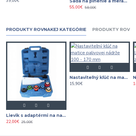
39,00€
Sada na plnenie a meranie tesnosti, tlaku klimatizácií
55,00€
58,00€
PRODUKTY ROVNAKEJ KATEGÓRIE
PRODUKTY ROVNA
Nastaviteľný kľúč na matice palivovej nádrže 100 - 170 mm
15,90€
1
Lievik s adaptérmi na nalievanie oleja 8-dielna
22,00€
25,00€