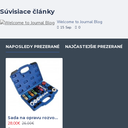
Súvisiace články
Welcome to Journal Blog
15
Sep
0
NAPOSLEDY PREZERANÉ
NAJČASTEJŠIE PREZERANÉ
Sada na opravu rozvodov klimatizácie ASTA
28,00€
26,00€