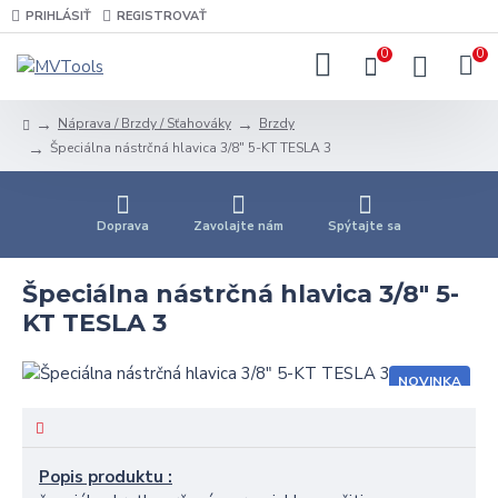
PRIHLÁSIŤ
REGISTROVAŤ
0
0
Náprava / Brzdy / Sťahováky
Brzdy
Špeciálna nástrčná hlavica 3/8" 5-KT TESLA 3
Doprava
Zavolajte nám
Spýtajte sa
Špeciálna nástrčná hlavica 3/8" 5-
KT TESLA 3
NOVINKA
Popis produktu :