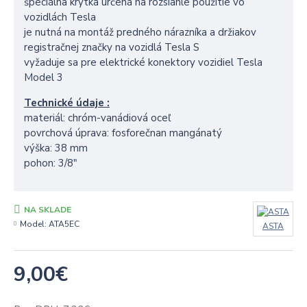
špeciálna krytka určená na rozsiahle použitie vo
vozidlách Tesla
je nutná na montáž predného nárazníka a držiakov
registračnej značky na vozidlá Tesla S
vyžaduje sa pre elektrické konektory vozidiel Tesla
Model 3
Technické údaje :
materiál: chróm-vanádiová oceľ
povrchová úprava: fosforečnan mangánatý
výška: 38 mm
pohon: 3/8"
NA SKLADE
Model:
ATA5EC
ASTA
9,00€