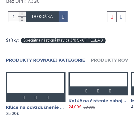
Bez DPH: 7,32€
DO KOŠÍKA
Štítky:
Špeciálna nástrčná hlavica 3/8 5-KT TESLA 3
PRODUKTY ROVNAKEJ KATEGÓRIE
PRODUKTY ROVNA
Kotúč na čistenie nábojov 150 mm 1/2"
24,00€
4
Kľúče na odvzdušnenie bŕzd a hydraulických spojok 7-dielna
28,00€
25,00€