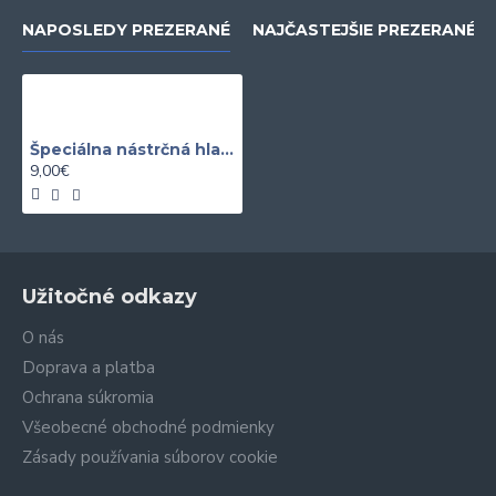
NAPOSLEDY PREZERANÉ
NAJČASTEJŠIE PREZERANÉ
Špeciálna nástrčná hlavica 3/8" 5-KT TESLA 3
9,00€
Užitočné odkazy
O nás
Doprava a platba
Ochrana súkromia
Všeobecné obchodné podmienky
Zásady používania súborov cookie