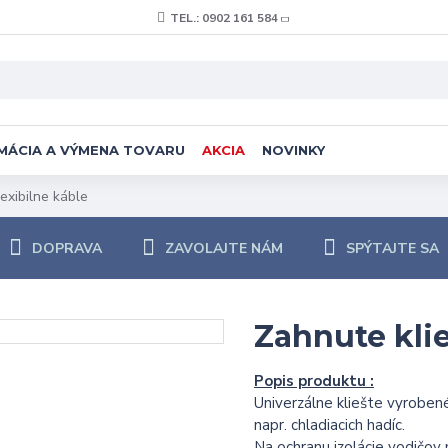
TEL.: 0902 161 584
MÁCIA A VÝMENA TOVARU
AKCIA
NOVINKY
exibilne káble
DOPRAVA
ZAVOLAJTE NÁM
SPÝTAJTE SA
Zahnute klie
Popis produktu :
Univerzálne kliešte vyroben
napr. chladiacich hadíc.
Na ochranu izolácie vodičov 