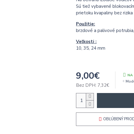
Sú tiež vybavené blokovac
prietoku kvapaliny bez rizik
Použitie:
brzdové a palivové potrubia,
Veľkosti :
10, 35, 24 mm
9,00€
NA
Mode
Bez DPH: 7,32€
OBĽÚBENÝ PRO