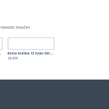
VNAKEJ ZNAČKY
 1/4" - 3/8"
Extra krátke 12 hrán lišta XZN 3/8" - 1/2"
Extra krátke 3/8" E-TORX lišta 11 dielna
18,00€
19,00€