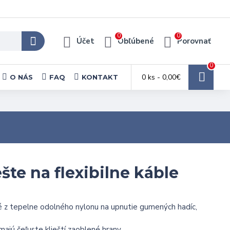
0
0
Účet
Obľúbené
Porovnať
0
0 ks - 0,00€
O NÁS
FAQ
KONTAKT
šte na flexibilne káble
é z tepelne odolného nylonu na upnutie gumených hadíc,
majú čeľuste klieští zaoblené hrany.