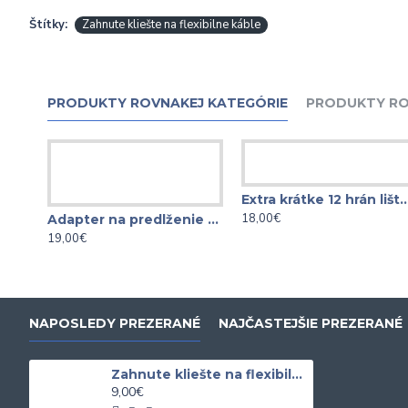
Štítky:
Zahnute kliešte na flexibilne káble
PRODUKTY ROVNAKEJ KATEGÓRIE
PRODUKTY RO
Extra krátke 12 hrán lišta XZN
18,00€
Adapter na predlženie plochých kľúčov UNIVERZÁL
19,00€
NAPOSLEDY PREZERANÉ
NAJČASTEJŠIE PREZERANÉ
Zahnute kliešte na flexibilne káble
9,00€