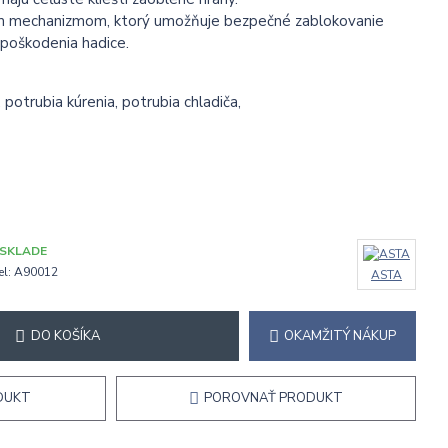
ím mechanizmom, ktorý umožňuje bezpečné zablokovanie
a poškodenia hadice.
 potrubia kúrenia, potrubia chladiča,
 SKLADE
l:
A90012
ASTA
DO KOŠÍKA
OKAMŽITÝ NÁKUP
DUKT
POROVNAŤ PRODUKT