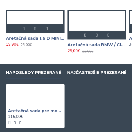
Aretačná sada 1.6 D MINI / PSA NEILSEN
19,90€
3
Aretačná sada BMW / CITROEN / PEUGEOT 1.4 - 3.0 SATRA
25,00€
25,00€
32,00€
NAPOSLEDY PREZERANÉ
NAJČASTEJŠIE PREZERANÉ
Aretačná sada pre motory BMW M3 S65, S65B40 a S65B44
115,00€