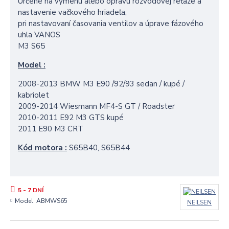
Určené na výmenu alebo opravu rozvodovej reťaze a
nastavenie vačkového hriadeľa,
pri nastavovaní časovania ventilov a úprave fázového
uhla VANOS
M3 S65
Model :
2008-2013 BMW M3 E90 /
92/93
sedan / kupé /
kabriolet
2009-2014 Wiesmann MF4-S GT / Roadster
2010-2011 E92 M3 GTS kupé
2011 E90 M3 CRT
Kód motora :
S65B40, S65B44
5 - 7 DNÍ
Model:
ABMWS65
NEILSEN