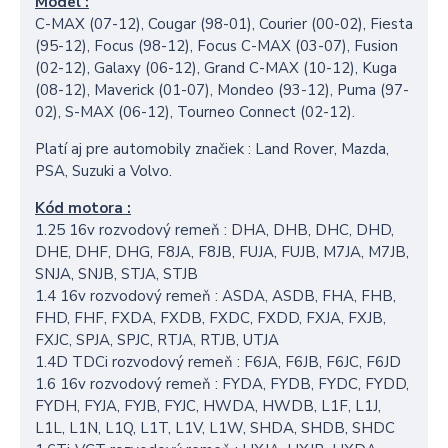
Model :
C-MAX (07-12), Cougar (98-01), Courier (00-02), Fiesta
(95-12), Focus (98-12), Focus C-MAX (03-07), Fusion
(02-12), Galaxy (06-12), Grand C-MAX (10-12), Kuga
(08-12), Maverick (01-07), Mondeo (93-12), Puma (97-
02), S-MAX (06-12), Tourneo Connect (02-12).
Platí aj pre automobily značiek : Land Rover, Mazda,
PSA, Suzuki a Volvo.
Kód motora :
1.25 16v rozvodový remeň : DHA, DHB, DHC, DHD,
DHE, DHF, DHG, F8JA, F8JB, FUJA, FUJB, M7JA, M7JB,
SNJA, SNJB, STJA, STJB
1.4 16v rozvodový remeň : ASDA, ASDB, FHA, FHB,
FHD, FHF, FXDA, FXDB, FXDC, FXDD, FXJA, FXJB,
FXJC, SPJA, SPJC, RTJA, RTJB, UTJA
1.4D TDCi rozvodový remeň : F6JA, F6JB, F6JC, F6JD
1.6 16v rozvodový remeň : FYDA, FYDB, FYDC, FYDD,
FYDH, FYJA, FYJB, FYJC, HWDA, HWDB, L1F, L1J,
L1L, L1N, L1Q, L1T, L1V, L1W, SHDA, SHDB, SHDC