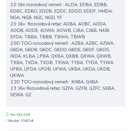
2.0 16v rozvodový remeň : ALDA, EDBA, EDBB,
EDBC, EDBD, EDDB, EDDC, EDDD, EDDF, HMDA,
NGA, NGB, NGC, NGD, YF
2.0 16v Rozvodová reťaz: AOBA, AOBC, AODA,
AODB, AODE, AOWA, AOWB, CJBA, CJBB, N4JB,
SYDA, TBBA, TBBB, TBWA, TBWB
2.0D TDCi rozvodový remeň : AZBA, AZBC, AZWA,
G6DA, G6DB, G6DC, G6DD, G6DE, G6DF, G6DG,
IXDA, KLBA, LPBA, QXBA, QXBB, QXWA, QXWB,
TXBA, TXDA, TXDB, TXWA, TYBA, TYDA, TYWA,
UFBA, UFDA, UFDB, UFWA, UKBA, UKDA, UKDB,
UKWA
2.2D TDCi rozvodový remeň : KNBA, Q4BA
2.3 16v Rozvodová reťaz: GZFA, GZFB, GZFC, SEBA,
SEWA, GZ
NA SKLADE
Model:
F04234