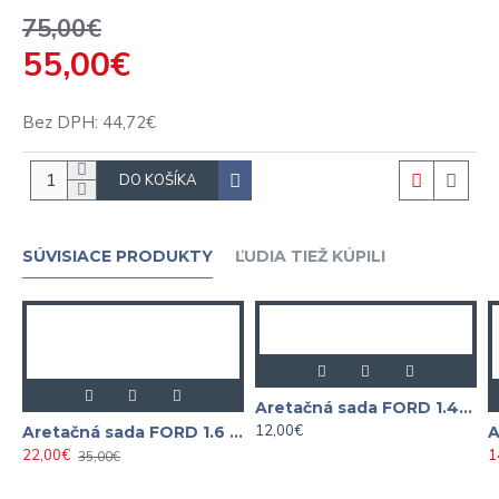
75,00€
55,00€
Bez DPH: 44,72€
DO KOŠÍKA
SÚVISIACE PRODUKTY
ĽUDIA TIEŽ KÚPILI
Aretačná sada FORD 1.4 TDCi, 2.0TD / TDCi, 2.4D
12,00€
Aretačná sada FORD 1.6 EcoBoost, 1.6 Duratec Ti-VCT
22,00€
1
35,00€