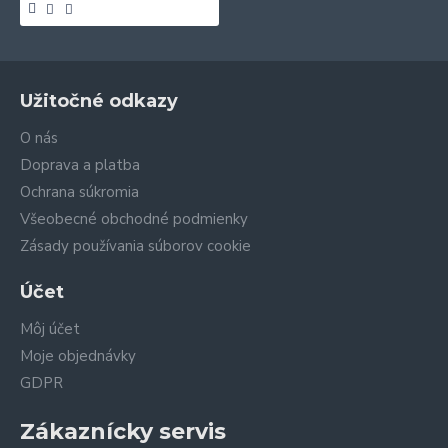
Užitočné odkazy
O nás
Doprava a platba
Ochrana súkromia
Všeobecné obchodné podmienky
Zásady používania súborov cookie
Účet
Môj účet
Moje objednávky
GDPR
Zákaznícky servis