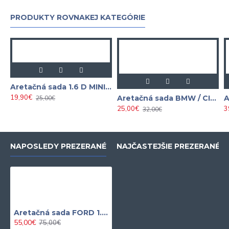
PRODUKTY ROVNAKEJ KATEGÓRIE
Aretačná sada 1.6 D MINI / PSA NEILSEN
19,90€
Aretačná sada BMW / CITROEN / PEUGEOT 1.4 - 3.0 SATRA
25,00€
25,00€
3
32,00€
NAPOSLEDY PREZERANÉ
NAJČASTEJŠIE PREZERANÉ
Aretačná sada FORD 1.25 / 1.4 / 1.6 / 1.8 / 2.0 / 2.2 / 2.3 Benzín a Diesel
55,00€
75,00€