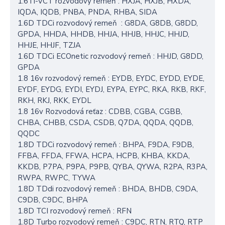
1.6Ti-VCT rozvodový remeň : HXJA, HXJB, HXDA,
IQDA, IQDB, PNBA, PNDA, RHBA, SIDA
1.6D TDCi rozvodový remeň : G8DA, G8DB, G8DD,
GPDA, HHDA, HHDB, HHJA, HHJB, HHJC, HHJD,
HHJE, HHJF, TZJA
1.6D TDCi ECOnetic rozvodový remeň : HHJD, G8DD,
GPDA
1.8 16v rozvodový remeň : EYDB, EYDC, EYDD, EYDE,
EYDF, EYDG, EYDI, EYDJ, EYPA, EYPC, RKA, RKB, RKF,
RKH, RKJ, RKK, EYDL
1.8 16v Rozvodová reťaz : CDBB, CGBA, CGBB,
CHBA, CHBB, CSDA, CSDB, Q7DA, QQDA, QQDB,
QQDC
1.8D TDCi rozvodový remeň : BHPA, F9DA, F9DB,
FFBA, FFDA, FFWA, HCPA, HCPB, KHBA, KKDA,
KKDB, P7PA, P9PA, P9PB, QYBA, QYWA, R2PA, R3PA,
RWPA, RWPC, TYWA
1.8D TDdi rozvodový remeň : BHDA, BHDB, C9DA,
C9DB, C9DC, BHPA
1.8D TCI rozvodový remeň : RFN
1.8D Turbo rozvodový remeň : C9DC, RTN, RTQ, RTP