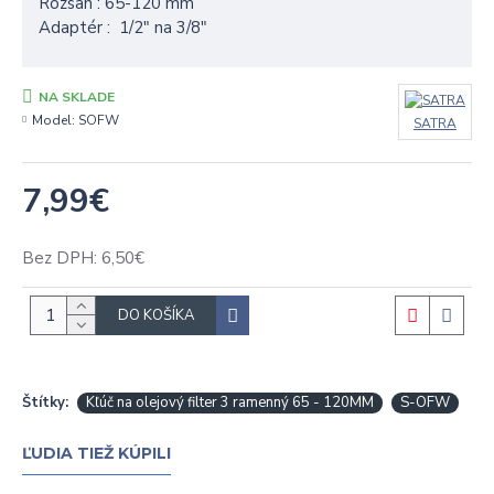
Rozsah :
65-120 mm
Adaptér :
1/2" na 3/8"
NA SKLADE
Model:
SOFW
SATRA
7,99€
Bez DPH: 6,50€
DO KOŠÍKA
Štítky:
Kľúč na olejový filter 3 ramenný 65 - 120MM
S-OFW
ĽUDIA TIEŽ KÚPILI