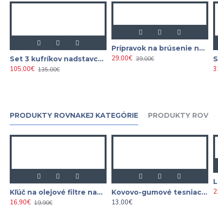
Prípravok na brúsenie nábojov kolies 2ks
29,00€
Set 3 kufríkov nadstavcov 1/2″ TORX, IMBUS, ZXN
39,00€
105,00€
3
135,00€
PRODUKTY ROVNAKEJ KATEGÓRIE
PRODUKTY ROVNA
2
Kľúč na olejové filtre nastaviteľný 1/2" 60 - 80 mm
Kovovo-gumové tesniace podložky - sada M6-M24 150 ks
16,90€
13,00€
19,90€