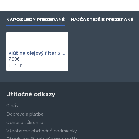
NAPOSLEDY PREZERANÉ
NAJČASTEJŠIE PREZERANÉ
Kľúč na olejový filter 3 ramenný 65 - 120MM
7,99€
Užitočné odkazy
O nás
Doprava a platba
Ochrana súkromia
Všeobecné obchodné podmienky