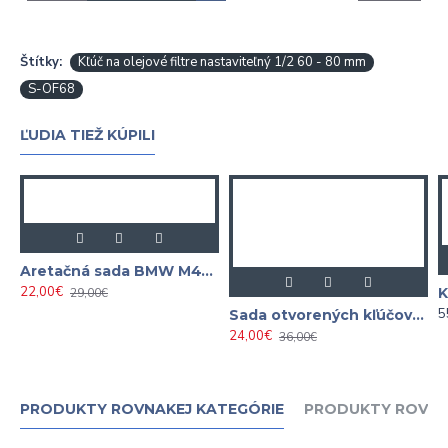
Štítky:
Kľúč na olejové filtre nastaviteľný 1/2 60 - 80 mm
S-OF68
ĽUDIA TIEŽ KÚPILI
Aretačná sada BMW M47 / M57 SATRA
22,00€
29,00€
5
Sada otvorených kľúčov na vstrekovacie potrubia 12, 14, 16, 17, 18 a 19 mm, 12 - hran, 1/2"
24,00€
36,00€
PRODUKTY ROVNAKEJ KATEGÓRIE
PRODUKTY ROVNA