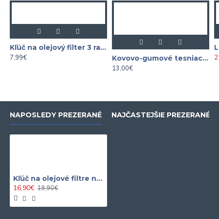
Kľúč na olejový filter 3 ramenný 65 - 120MM
7,99€
2
Kovovo-gumové tesniace podložky - sada M6-M24 150 ks
13,00€
NAPOSLEDY PREZERANÉ
NAJČASTEJŠIE PREZERANÉ
Kľúč na olejové filtre nastaviteľný 1/2" 60 - 80 mm
16,90€
19,90€