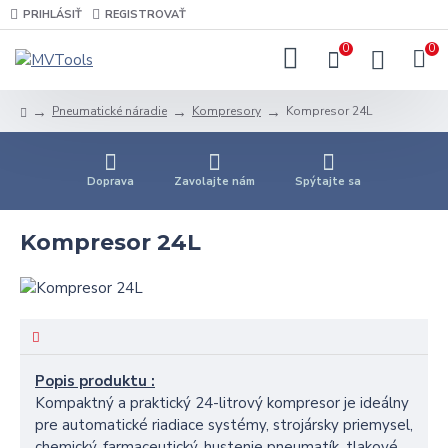
PRIHLÁSIŤ
REGISTROVAŤ
0
0
Pneumatické náradie
Kompresory
Kompresor 24L
Doprava
Zavolajte nám
Spýtajte sa
Kompresor 24L
Popis produktu :
Kompaktný a praktický 24-litrový kompresor je ideálny
pre automatické riadiace systémy, strojársky priemysel,
chemický, farmaceutický, hustenie pneumatík, tlakové