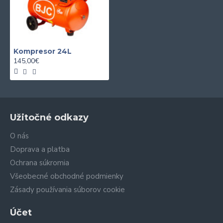
Kompresor 24L
145,00€
Užitočné odkazy
O nás
Doprava a platba
Ochrana súkromia
Všeobecné obchodné podmienky
Zásady používania súborov cookie
Účet