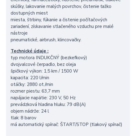
skúšky, lakovanie malých povrchov, čistenie ťažko
dostupných miest
miesta, štrbiny, fúkanie a čistenie počítačových
zariadení, získavanie stlačeného vzduchu pre malé
nástroje
pneumatické, airbrush, klincovačky.
Technické údaje :
typ motora INDUKČNÝ (bezkefkový)
dvojvalcové čerpadlo, bez oleja
špičkový výkon: 1,5 km / 1500 W
kapacita: 220 l/min
otáčky: 2880 ot./min
rozmer piestu: 63,7 mm
napájacie napätie: 230 V, 50 Hz
prevádzková hladina hluku: 79 dB(A)
objem nádrže: 24 l
tlak: 8 barov
má automatický spínač: ŠTART/STOP (tlakový spínač)