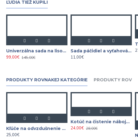
ĽUDIA TIEŽ KÚPILI
2
Univerzálna sada na lisovanie silentblokov a ložísk
Sada páčidiel a vyťahovákov na spony čalúnenia 11-dielna
99,00€
11,00€
145,00€
PRODUKTY ROVNAKEJ KATEGÓRIE
PRODUKTY ROVNA
Kotúč na čistenie nábojov 150 mm 1/2"
24,00€
Kľúče na odvzdušnenie bŕzd a hydraulických spojok 7-dielna
28,00€
25,00€