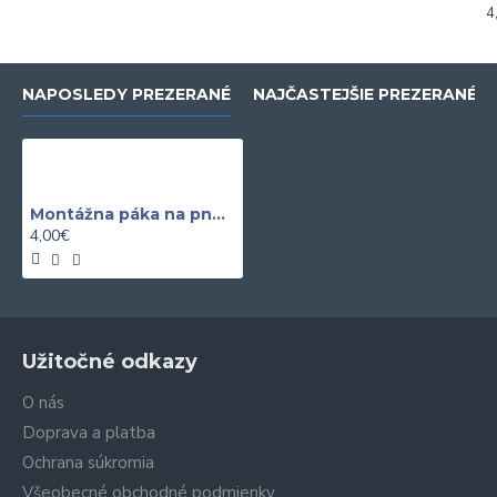
4
NAPOSLEDY PREZERANÉ
NAJČASTEJŠIE PREZERANÉ
Montážna páka na pneumatiky 305x20mm
4,00€
Užitočné odkazy
O nás
Doprava a platba
Ochrana súkromia
Všeobecné obchodné podmienky