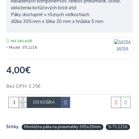
nasadených komponentov, ráfikov pneumatík, ložísk,
obloženia kotúčových bŕzd atď.
Páky dostupné v rôznych veľkostiach:
dĺžka 305 mm x šírka 20 mm x hrúbka 5 mm
NA SKLADE
Model:
STL1216
SATRA
4,00€
Bez DPH: 3,25€
DO KOŠÍKA
Štítky:
Montážna páka na pneumatiky 305x20mm
S-TL1216