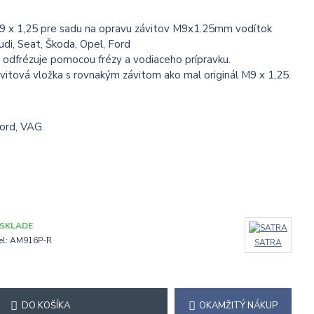
9 x 1,25 pre sadu na opravu závitov M9x1.25mm vodítok
di, Seat, Škoda, Opel, Ford
odfrézuje pomocou frézy a vodiaceho prípravku.
vitová vložka s rovnakým závitom ako mal originál M9 x 1,25.
Ford, VAG
 SKLADE
l:
AM916P-R
SATRA
DO KOŠÍKA
OKAMŽITÝ NÁKUP