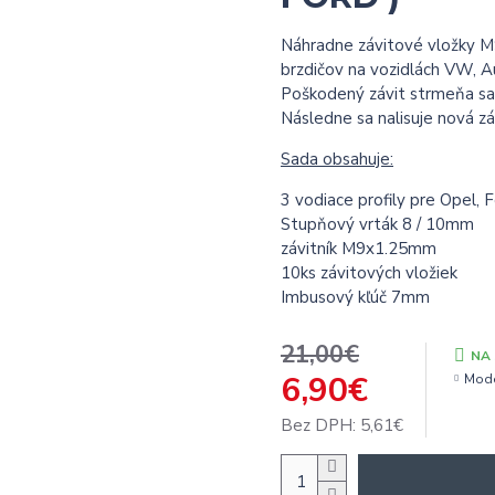
Náhradne závitové vložky M
brzdičov na vozidlách VW, Au
Poškodený závit strmeňa sa 
Následne sa nalisuje nová zá
Sada obsahuje:
3 vodiace profily pre Opel, 
Stupňový vrták 8 / 10mm
závitník M9x1.25mm
10ks závitových vložiek
Imbusový kľúč 7mm
21,00€
NA
6,90€
Mode
Bez DPH: 5,61€