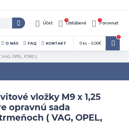
0
0
Účet
Obľúbené
Porovnať
0
0 ks - 0,00€
O NÁS
FAQ
KONTAKT
( VAG, OPEL, FORD )
itové vložky M9 x 1,25
pre opravnú sada
trmeňoch ( VAG, OPEL,