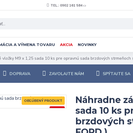
TEL.: 0902 161 584
MÁCIA A VÝMENA TOVARU
AKCIA
NOVINKY
 vložky M9 x 1,25 sada 10 ks pre opravnú sada brzdových strmeňoch 
DOPRAVA
ZAVOLAJTE NÁM
SPÝTAJTE SA
Náhradne záv
OBĽÚBENÝ PRODUKT
sada 10 ks 
-67 %
brzdových s
FORD )