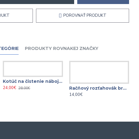
DUKT
POROVNAŤ PRODUKT
TEGÓRIE
PRODUKTY ROVNAKEJ ZNAČKY
Kotúč na čistenie nábojov 150 mm 1/2"
24,00€
Račňový rozťahovák brzdového strmeňa 48 - 75MM
28,00€
14,00€
2