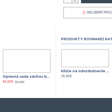
OBĽÚBENÝ PRO
PRODUKTY ROVNAKEJ KA
Kľúče na odvzdušnenie bŕzd a hydraulických spojok 7-dielna
25,00€
Opravná sada závitov brzdových strmeňoch M10 x 1,25 ( VAG, OPEL, FORD )
45,00€
55,00€