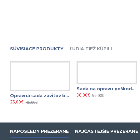
SÚVISIACE PRODUKTY
ĽUDIA TIEŽ KÚPILI
Sada na opravu poškodených závitov 131 ks
38,00€
Opravná sada závitov brzdových strmeňoch M9 x 1,25 ( VAG, OPEL, FORD )
55,00€
25,00€
45,00€
NAPOSLEDY PREZERANÉ
NAJČASTEJŠIE PREZERANÉ