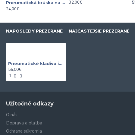
32,00€
5
Pneumatická brúska na stopky
24,00€
NAPOSLEDY PREZERANÉ
NAJČASTEJŠIE PREZERANÉ
Pneumatické kladivo ihlové
55,00€
Užitočné odkazy
O nás
Doprava a platba
Ochrana súkromia