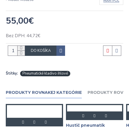
MAR-POL
55,00€
Bez DPH: 44,72€
DO KOŠÍKA
Štítky:
Pneumatické kladivo ihlové
PRODUKTY ROVNAKEJ KATEGÓRIE
PRODUKTY ROVNA
Hustič pneumatík
H