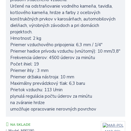
Určené na odstraňovanie vodného kameňa, tavidla,
kotlového kameňa, hrdze a farby z oceľových
konštrukčných prvkov v karosárňach, automobilových
dielňach, výrobných závodoch a pri domácich
projektoch.
Hmotnosť: 2 kg
Priemer vzduchového pripojenia: 6,3 mm / 1/4"
Priemer hadice prívodu vzduchu (vnútorný): 10 mm/3,8"
Frekvencia úderov: 4500 úderov za minútu
Počet ihiel: 19
Priemer ihly : 3 mm
Priemer držiaka nástroja: 10 mm
Maximálny prevádzkový tlak: 6,3 baru
Prietok vzduchu: 113 l/min
plynulá regulácia počtu úderov za minútu
na zváranie hrdze
umožňuje opracovanie nerovných povrchov
NA SKLADE
Model:
M90290