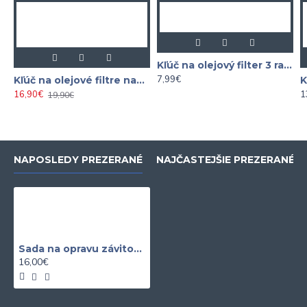
Kľúč na olejový filter 3 ramenný 65 - 120MM
7,99€
Kľúč na olejové filtre nastaviteľný 1/2" 60 - 80 mm
16,90€
1
19,90€
NAPOSLEDY PREZERANÉ
NAJČASTEJŠIE PREZERANÉ
Sada na opravu závitov olejových vaní, M13, M15, M17, M20
16,00€