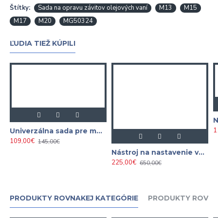
Štítky:
Sada na opravu závitov olejových vaní
M13
M15
M17
M20
MG50324
ĽUDIA TIEŽ KÚPILI
1
Univerzálna sada pre montáž a demontáž ložísk a puzdier ( silentblokov ) 27 dielna - M80445
109,00€
145,00€
Nástroj na nastavenie vačkových hriadeľov VAG / Porsche - VW / AUDI / Seat / Škoda / 1.2, 1.6, 2.0, 2.7, 3.0, 4.0, 4.2 TDI Common Rail DIESEL NEILSEN
225,00€
650,00€
PRODUKTY ROVNAKEJ KATEGÓRIE
PRODUKTY ROVNA