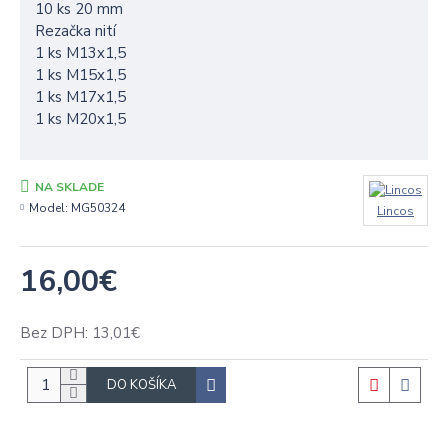
10 ks 20 mm
Rezačka nití
1 ks M13x1,5
1 ks M15x1,5
1 ks M17x1,5
1 ks M20x1,5
NA SKLADE
Model:
MG50324
Lincos
16,00€
Bez DPH: 13,01€
DO KOŠÍKA