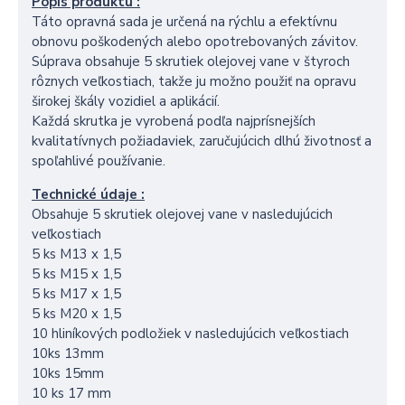
Popis produktu :
Táto opravná sada je určená na rýchlu a efektívnu
obnovu poškodených alebo opotrebovaných závitov.
Súprava obsahuje 5 skrutiek olejovej vane v štyroch
rôznych veľkostiach, takže ju možno použiť na opravu
širokej škály vozidiel a aplikácií.
Každá skrutka je vyrobená podľa najprísnejších
kvalitatívnych požiadaviek, zaručujúcich dlhú životnosť a
spoľahlivé používanie.
Technické údaje :
Obsahuje 5 skrutiek olejovej vane v nasledujúcich
veľkostiach
5 ks M13 x 1,5
5 ks M15 x 1,5
5 ks M17 x 1,5
5 ks M20 x 1,5
10 hliníkových podložiek v nasledujúcich veľkostiach
10ks 13mm
10ks 15mm
10 ks 17 mm